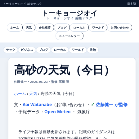
トーキョージオイ 編集デスク
日本語
トーキョージオイ
トーキョージオイ 編集デスク
ホーム
天気
会社概要
ブログ
ローカル
ワールド
お問い合わせ
ニュースレター
テック
ビジネス
ブログ
ローカル
ワールド
政治
高砂の天気（今日）
佐藤健一 • 2026-06-23 • 監修 高橋 蓮
ホーム
›
天気
›
高砂の天気（今日）
文・
Aoi Watanabe
（お問い合わせ）
・
佐藤健一 が監修
・
予報データ：
Open-Meteo
・ 気象庁
ライブ予報は自動更新されます。記載のガイダンスは
2026年6月23日 に気象編集部が最終確認しました。