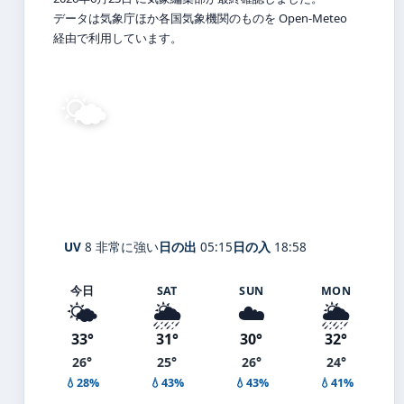
データは気象庁ほか各国気象機関のものを Open-Meteo
経由で利用しています。
🌤️
29°
C
晴れ
Takasago
体感 36° ・ 風 1 m/s ・ 湿度 80%
UV
8 非常に強い
日の出
05:15
日の入
18:58
今日
SAT
SUN
MON
🌤️
🌦️
☁️
🌦️
33°
31°
30°
32°
26°
25°
26°
24°
💧28%
💧43%
💧43%
💧41%