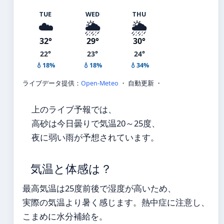
TUE
WED
THU
☁️
🌦️
🌦️
32°
29°
30°
22°
23°
24°
💧18%
💧18%
💧34%
ライブデータ提供：
Open-Meteo
・ 自動更新 ・
上のライブ予報では、
高砂は今日曇りで気温20～25度、
夜に弱い雨が予想されています。
気温と体感は？
最高気温は25度前後で湿度が高いため、
実際の気温より暑く感じます。熱中症に注意し、
こまめに水分補給を。