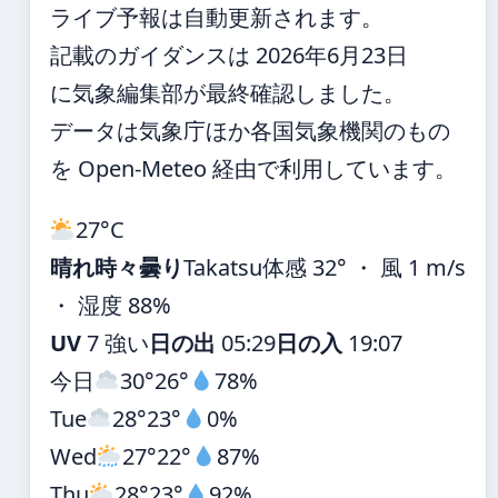
ライブ予報は自動更新されます。
記載のガイダンスは 2026年6月23日
に気象編集部が最終確認しました。
データは気象庁ほか各国気象機関のもの
を Open-Meteo 経由で利用しています。
27°
C
晴れ時々曇り
Takatsu
体感 32° ・ 風 1 m/s
・ 湿度 88%
UV
7 強い
日の出
05:29
日の入
19:07
今日
30°
26°
78%
Tue
28°
23°
0%
Wed
27°
22°
87%
Thu
28°
23°
92%