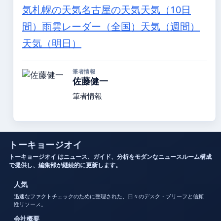
気
札幌の天気
名古屋の天気
天気（10日
間）
雨雲レーダー（全国）
天気（週間）
天気（明日）
筆者情報
佐藤健一
筆者情報
トーキョージオイ
トーキョージオイ はニュース、ガイド、分析をモダンなニュースルーム構成
で提供し、編集部が継続的に更新します。
人気
迅速なファクトチェックのために整理された、日々のデスク・ブリーフと信頼
性リソース。
会社概要