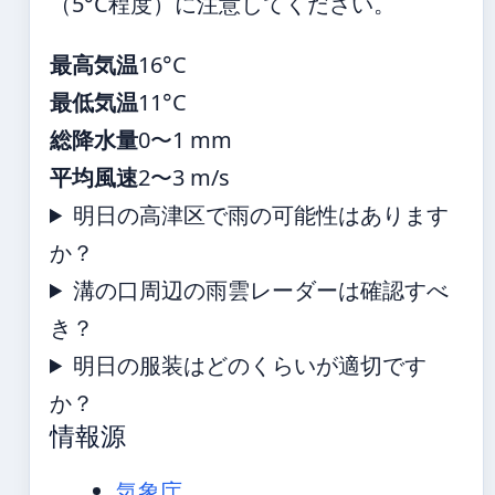
（5°C程度）に注意してください。
最高気温
16°C
最低気温
11°C
総降水量
0〜1 mm
平均風速
2〜3 m/s
明日の高津区で雨の可能性はあります
か？
溝の口周辺の雨雲レーダーは確認すべ
き？
明日の服装はどのくらいが適切です
か？
情報源
気象庁