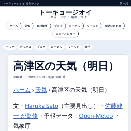
トーキョージオイ 編集デスク
日本語
トーキョージオイ
トーキョージオイ 編集デスク
ホーム
天気
会社概要
ブログ
ローカル
ワールド
お問い合わせ
ニュースレター
テック
ビジネス
ブログ
ローカル
ワールド
政治
高津区の天気（明日）
佐藤健一 • 2026-06-23 • 監修 佐藤 遥
ホーム
›
天気
›
高津区の天気（明日）
文・
Haruka Sato
（主要見出し）
・
佐藤健
一 が監修
・
予報データ：
Open-Meteo
・
気象庁