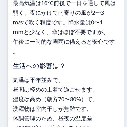
最高気温は16°C前後で一日を通して風は
弱く、夜にかけて南寄りの風が2〜3
m/sで吹く程度です。降水量は0〜1
mmと少なく、傘はほぼ不要ですが、
午後に一時的な霧雨に備えると安心です
。
生活への影響は？
気温は平年並みで、
昼間は軽めの上着で過ごせます。
湿度は高め（朝方70〜80%）で、
洗濯物は室内干しが無難です。
体調管理のため、昼夜の温度差