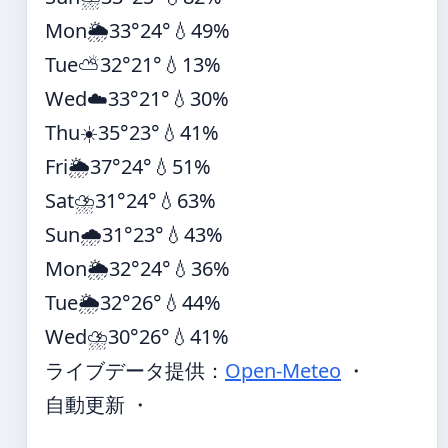
Mon
🌦️
33°
24°
💧49%
Tue
⛅
32°
21°
💧13%
Wed
☁️
33°
21°
💧30%
Thu
☀️
35°
23°
💧41%
Fri
🌦️
37°
24°
💧51%
Sat
⛈️
31°
24°
💧63%
Sun
🌧️
31°
23°
💧43%
Mon
🌦️
32°
24°
💧36%
Tue
🌦️
32°
26°
💧44%
Wed
⛈️
30°
26°
💧41%
ライブデータ提供：
Open-Meteo
・
自動更新 ・