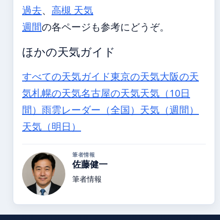
過去
、
高槻 天気
週間
の各ページも参考にどうぞ。
ほかの天気ガイド
すべての天気ガイド
東京の天気
大阪の天
気
札幌の天気
名古屋の天気
天気（10日
間）
雨雲レーダー（全国）
天気（週間）
天気（明日）
筆者情報
佐藤健一
筆者情報