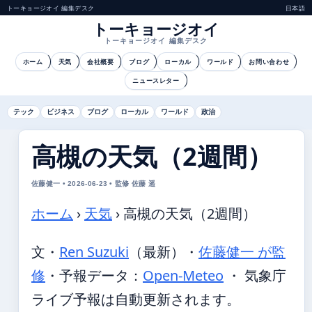
トーキョージオイ 編集デスク
日本語
トーキョージオイ
トーキョージオイ 編集デスク
ホーム
天気
会社概要
ブログ
ローカル
ワールド
お問い合わせ
ニュースレター
テック
ビジネス
ブログ
ローカル
ワールド
政治
高槻の天気（2週間）
佐藤健一 • 2026-06-23 • 監修 佐藤 遥
ホーム
›
天気
›
高槻の天気（2週間）
文・
Ren Suzuki
（最新）
・
佐藤健一 が監
修
・
予報データ：
Open-Meteo
・ 気象庁
ライブ予報は自動更新されます。