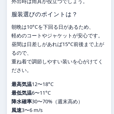
外出時は雨具が役立つでしょう。
服装選びのポイントは？
朝晩は10°Cを下回る日があるため、
軽めのコートやジャケットが安心です。
昼間は日差しがあれば15°C前後まで上が
るので、
重ね着で調節しやすい装いを心がけてく
ださい。
最高気温
12〜18°C
最低気温
6〜11°C
降水確率
30〜70%（週末高め）
風速
3〜6 m/s