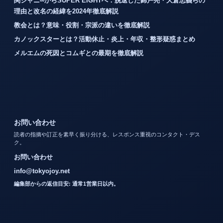
関ジャニ∞からSUPER EIGHTへ：脱退した錦戸亮・大倉忠義らの
理由と改名の経緯を2024年徹底解説
教会とは？意味・役割・宗派の違いを徹底解説
カノックスターとは？活動休止・炎上・年収・整形疑惑まとめ
メルエムの死因とコムギとの最期を徹底解説
お問い合わせ
読者の指摘や訂正を素早く振り分ける、レスポンス重視のコンタクト・デス
ク。
お問い合わせ
info@tokyojoy.net
編集部からの返信目安: 通常1営業日以内。