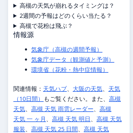
高槻の天気が崩れるタイミングは？
2週間の予報はどのくらい当たる？
高槻で花粉は飛ぶ？
情報源
気象庁（高槻の週間予報）
気象庁データ（観測値と予測）
環境省（花粉・熱中症情報）
関連情報：
天気ハブ
、
大阪の天気
、
天気
（10日間）
もご覧ください。また、
高槻
天気
、
高槻 天気 雨雲レーダー
、
高槻
天気 一 ヶ月
、
高槻 天気 明日
、
高槻 天気
服装
、
高槻 天気 25 日間
、
高槻 天気