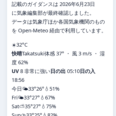
記載のガイダンスは 2026年6月23日
に気象編集部が最終確認しました。
データは気象庁ほか各国気象機関のもの
を Open-Meteo 経由で利用しています。
☀️
32°
C
快晴
Takatsuki
体感 37° ・ 風 3 m/s ・ 湿
度 62%
UV
8 非常に強い
日の出
05:10
日の入
18:56
今日
🌤️
33°
26°
💧51%
Fri
🌤️
33°
27°
💧67%
Sat
⛅
35°
27°
💧75%
Sun
⛈️
33°
25°
💧82%