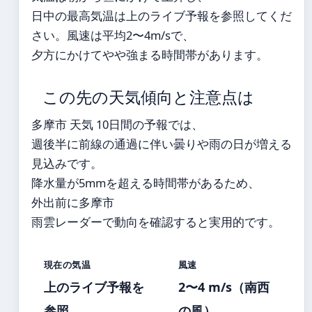
日中の最高気温は上のライブ予報を参照してくだ
さい。風速は平均2〜4m/sで、
夕方にかけてやや強まる時間帯があります。
この先の天気傾向と注意点は
多摩市 天気 10日間の予報では、
週後半に前線の通過に伴い曇りや雨の日が増える
見込みです。
降水量が5mmを超える時間帯があるため、
外出前に多摩市
雨雲レーダーで動向を確認すると実用的です。
現在の気温
風速
上のライブ予報を
2〜4 m/s（南西
参照
の風）