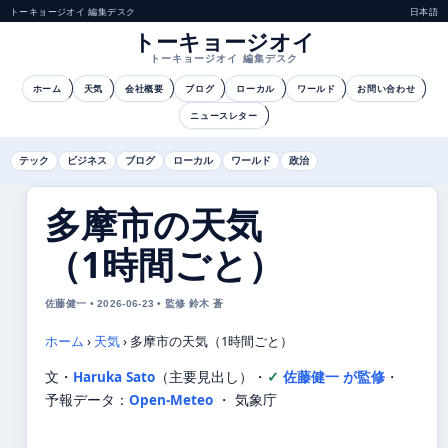
トーキョージオイ 編集デスク
日本語
トーキョージオイ
トーキョージオイ 編集デスク
ホーム
天気
会社概要
ブログ
ローカル
ワールド
お問い合わせ
ニュースレター
テック
ビジネス
ブログ
ローカル
ワールド
政治
多摩市の天気
（1時間ごと）
佐藤健一 • 2026-06-23 • 監修 鈴木 蒼
ホーム
›
天気
›
多摩市の天気（1時間ごと）
文・
Haruka Sato
（主要見出し）
・
佐藤健一 が監修
・
予報データ：
Open-Meteo
・ 気象庁