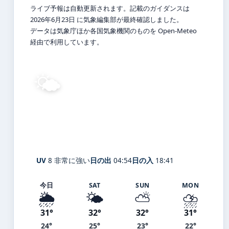
ライブ予報は自動更新されます。記載のガイダンスは
2026年6月23日 に気象編集部が最終確認しました。
データは気象庁ほか各国気象機関のものを Open-Meteo
経由で利用しています。
🌤️
26°
C
晴れ
Tama
体感 31° ・ 風 2 m/s ・ 湿度 91%
UV
8 非常に強い
日の出
04:54
日の入
18:41
今日
SAT
SUN
MON
🌦️
🌤️
⛅
⛈️
31°
32°
32°
31°
24°
25°
23°
22°