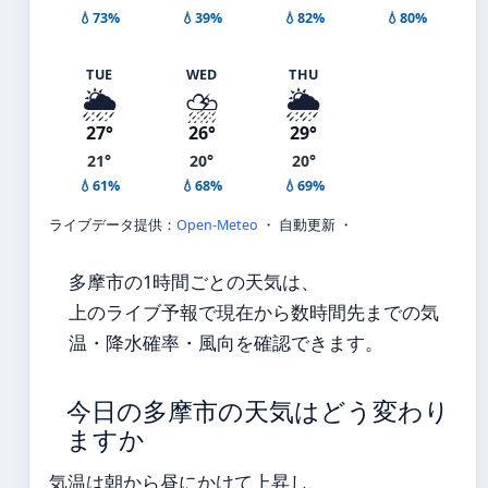
💧73%
💧39%
💧82%
💧80%
TUE
WED
THU
🌦️
⛈️
🌦️
27°
26°
29°
21°
20°
20°
💧61%
💧68%
💧69%
ライブデータ提供：
Open-Meteo
・ 自動更新 ・
多摩市の1時間ごとの天気は、
上のライブ予報で現在から数時間先までの気
温・降水確率・風向を確認できます。
今日の多摩市の天気はどう変わり
ますか
気温は朝から昼にかけて上昇し、