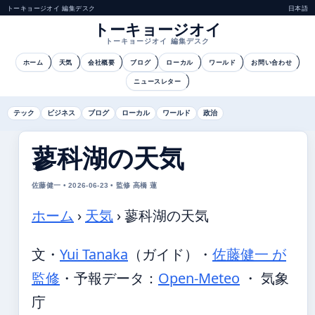
トーキョージオイ 編集デスク
日本語
トーキョージオイ
トーキョージオイ 編集デスク
ホーム
天気
会社概要
ブログ
ローカル
ワールド
お問い合わせ
ニュースレター
テック
ビジネス
ブログ
ローカル
ワールド
政治
蓼科湖の天気
佐藤健一 • 2026-06-23 • 監修 高橋 蓮
ホーム
›
天気
›
蓼科湖の天気
文・
Yui Tanaka
（ガイド）
・
佐藤健一 が
監修
・
予報データ：
Open-Meteo
・ 気象
庁