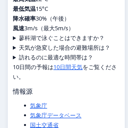
最低気温
15°C
降水確率
30%（午後）
風速
3m/s（最大5m/s）
蓼科湖で泳ぐことはできますか？
天気が急変した場合の避難場所は？
訪れるのに最適な時間帯は？
10日間の予報は
10日間天気
をご覧くださ
い。
情報源
気象庁
気象庁データベース
国土交通省