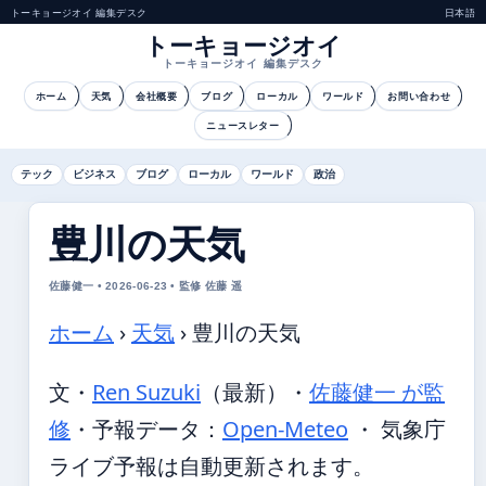
トーキョージオイ 編集デスク
日本語
トーキョージオイ
トーキョージオイ 編集デスク
ホーム
天気
会社概要
ブログ
ローカル
ワールド
お問い合わせ
ニュースレター
テック
ビジネス
ブログ
ローカル
ワールド
政治
豊川の天気
佐藤健一 • 2026-06-23 • 監修 佐藤 遥
ホーム
›
天気
›
豊川の天気
文・
Ren Suzuki
（最新）
・
佐藤健一 が監
修
・
予報データ：
Open-Meteo
・ 気象庁
ライブ予報は自動更新されます。