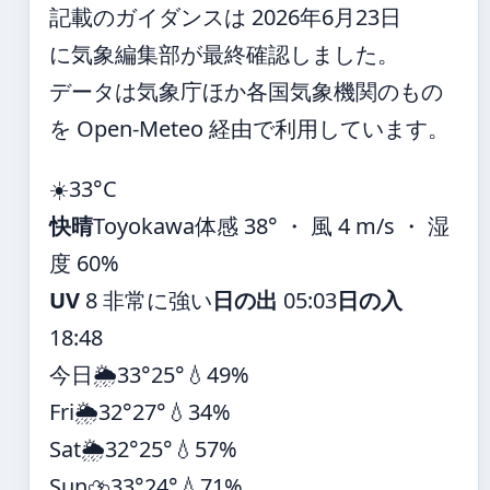
記載のガイダンスは 2026年6月23日
に気象編集部が最終確認しました。
データは気象庁ほか各国気象機関のもの
を Open-Meteo 経由で利用しています。
☀️
33°
C
快晴
Toyokawa
体感 38° ・ 風 4 m/s ・ 湿
度 60%
UV
8 非常に強い
日の出
05:03
日の入
18:48
今日
🌦️
33°
25°
💧49%
Fri
🌦️
32°
27°
💧34%
Sat
🌦️
32°
25°
💧57%
Sun
⛈️
33°
24°
💧71%