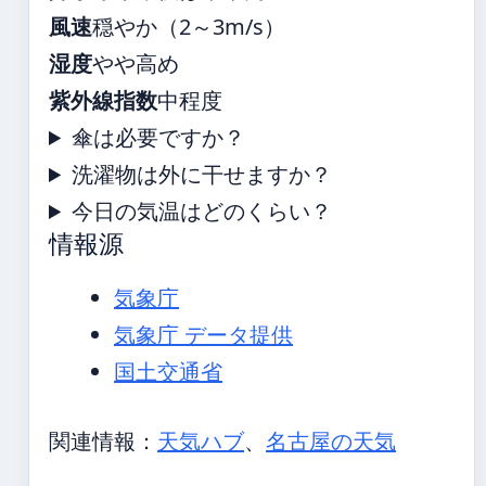
風速
穏やか（2～3m/s）
湿度
やや高め
紫外線指数
中程度
傘は必要ですか？
洗濯物は外に干せますか？
今日の気温はどのくらい？
情報源
気象庁
気象庁 データ提供
国土交通省
関連情報：
天気ハブ
、
名古屋の天気