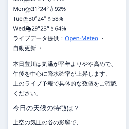
Mon
⛈️
31°
24°
💧92%
Tue
⛈️
30°
24°
💧58%
Wed
🌦️
29°
23°
💧64%
ライブデータ提供：
Open-Meteo
・
自動更新 ・
本日豊川は気温が平年よりやや高めで、
午後を中心に降水確率が上昇します。
上のライブ予報で具体的な数値をご確認
ください。
今日の天候の特徴は？
上空の気圧の谷の影響で、