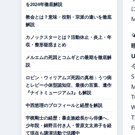
を2024年徹底解説
教会とは？意味・役割・宗派の違いを徹底
解説

カノックスターとは？活動休止・炎上・年
収・整形疑惑まとめ
メルエムの死因とコムギとの最期を徹底解
説
S
ロビン・ウィリアムズ死因の真相：うつ病
とレビー小体型認知症、最後の言葉、遺作
『ナイトミュージアム3』も解説
T
中西悠理のプロフィールと経歴を解説
T
宇梶剛士の経歴：暴走族総長から俳優へ、
少年院・錦野旦付き人・菅原文太弟子を経
F
て現在も講演活動で活躍中