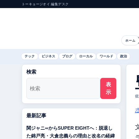
トーキョージオイ 編集デスク
ホーム
テック
ビジネス
ブログ
ローカル
ワールド
政治
検索
表
示
佐
最新記事
関ジャニ∞からSUPER EIGHTへ：脱退し
た錦戸亮・大倉忠義らの理由と改名の経緯