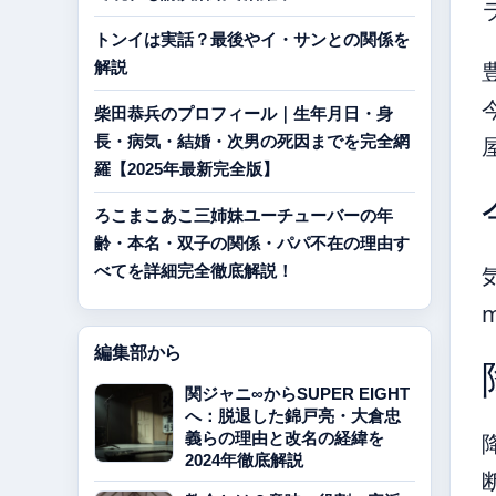
トンイは実話？最後やイ・サンとの関係を
解説
柴田恭兵のプロフィール｜生年月日・身
長・病気・結婚・次男の死因までを完全網
羅【2025年最新完全版】
ろこまこあこ三姉妹ユーチューバーの年
齢・本名・双子の関係・パパ不在の理由す
べてを詳細完全徹底解説！
編集部から
関ジャニ∞からSUPER EIGHT
へ：脱退した錦戸亮・大倉忠
義らの理由と改名の経緯を
2024年徹底解説