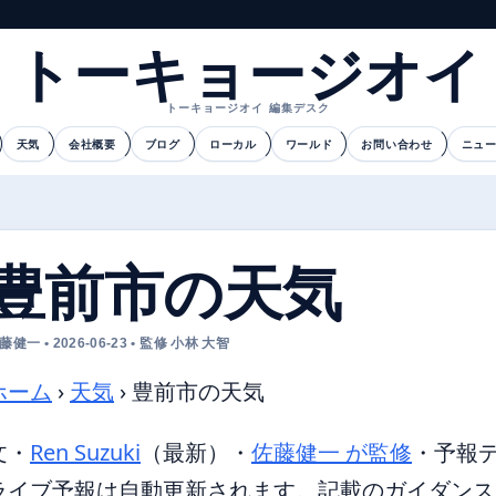
トーキョージオイ
トーキョージオイ 編集デスク
天気
会社概要
ブログ
ローカル
ワールド
お問い合わせ
ニュ
豊前市の天気
藤健一 • 2026-06-23 • 監修 小林 大智
ホーム
›
天気
›
豊前市の天気
文・
Ren Suzuki
（最新）
・
佐藤健一 が監修
・
予報
ライブ予報は自動更新されます。記載のガイダンスは 