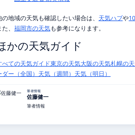
他の地域の天気も確認したい場合は、
天気ハブ
や
1
また、
福岡市の天気
も参考になります。
ほかの天気ガイド
すべての天気ガイド
東京の天気
大阪の天気
札幌の天
ーダー（全国）
天気（週間）
天気（明日）
筆者情報
佐藤健一
筆者情報