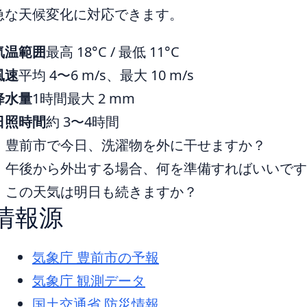
急な天候変化に対応できます。
気温範囲
最高 18°C / 最低 11°C
風速
平均 4〜6 m/s、最大 10 m/s
降水量
1時間最大 2 mm
日照時間
約 3〜4時間
豊前市で今日、洗濯物を外に干せますか？
午後から外出する場合、何を準備すればいいで
この天気は明日も続きますか？
情報源
気象庁 豊前市の予報
気象庁 観測データ
国土交通省 防災情報