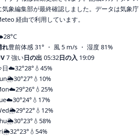
に気象編集部が最終確認しました。データは気象庁ほ
Meteo 経由で利用しています。
️
28°
C
晴れ
豊前
体感 31° ・ 風 5 m/s ・ 湿度 81%
UV
7 強い
日の出
05:32
日の入
19:09
今日
☁️
32°
28°
💧45%
un
🌦️
30°
27°
💧10%
Mon
☁️
29°
26°
💧25%
ue
☁️
30°
24°
💧17%
Wed
🌦️
29°
22°
💧12%
hu
🌦️
30°
23°
💧58%
ri
🌦️
32°
23°
💧54%