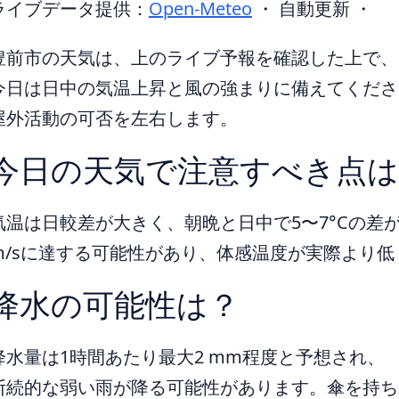
ライブデータ提供：
Open-Meteo
・ 自動更新 ・
豊前市の天気は、上のライブ予報を確認した上で、
今日は日中の気温上昇と風の強まりに備えてくださ
屋外活動の可否を左右します。
今日の天気で注意すべき点は
気温は日較差が大きく、朝晩と日中で5〜7°Cの差
m/sに達する可能性があり、体感温度が実際より
降水の可能性は？
降水量は1時間あたり最大2 mm程度と予想され、
断続的な弱い雨が降る可能性があります。傘を持ち