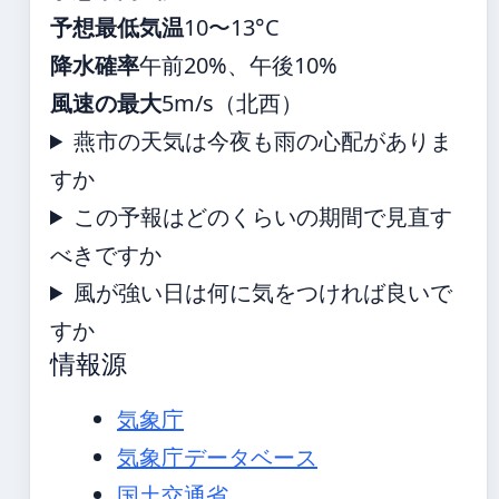
予想最低気温
10〜13°C
降水確率
午前20%、午後10%
風速の最大
5m/s（北西）
燕市の天気は今夜も雨の心配がありま
すか
この予報はどのくらいの期間で見直す
べきですか
風が強い日は何に気をつければ良いで
すか
情報源
気象庁
気象庁データベース
国土交通省