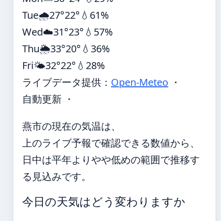
Tue
🌧️
27°
22°
💧61%
Wed
☁️
31°
23°
💧57%
Thu
🌦️
33°
20°
💧36%
Fri
🌤️
32°
22°
💧28%
ライブデータ提供：
Open-Meteo
・
自動更新 ・
燕市の現在の気温は、
上のライブ予報で確認できる数値から、
日中は平年よりやや低めの範囲で推移す
る見込みです。
今日の天気はどう変わりますか