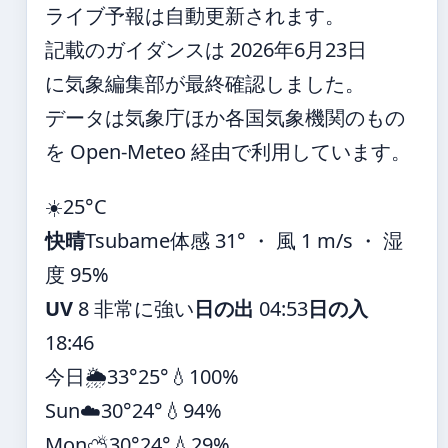
ライブ予報は自動更新されます。
記載のガイダンスは 2026年6月23日
に気象編集部が最終確認しました。
データは気象庁ほか各国気象機関のもの
を Open-Meteo 経由で利用しています。
☀️
25°
C
快晴
Tsubame
体感 31° ・ 風 1 m/s ・ 湿
度 95%
UV
8 非常に強い
日の出
04:53
日の入
18:46
今日
🌦️
33°
25°
💧100%
Sun
☁️
30°
24°
💧94%
Mon
⛅
30°
24°
💧29%