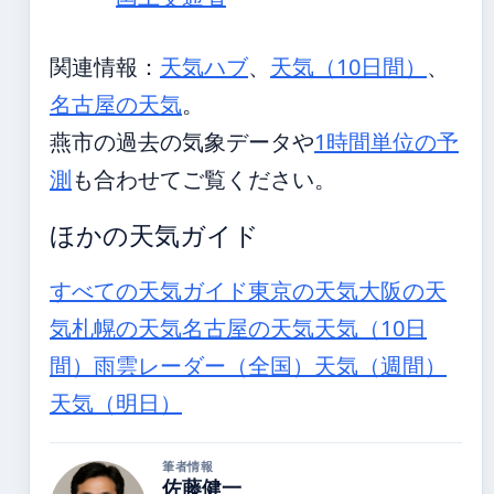
関連情報：
天気ハブ
、
天気（10日間）
、
名古屋の天気
。
燕市の過去の気象データや
1時間単位の予
測
も合わせてご覧ください。
ほかの天気ガイド
すべての天気ガイド
東京の天気
大阪の天
気
札幌の天気
名古屋の天気
天気（10日
間）
雨雲レーダー（全国）
天気（週間）
天気（明日）
筆者情報
佐藤健一