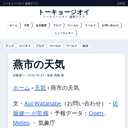
トーキョージオイ 編集デスク
日本語
トーキョージオイ
トーキョージオイ 編集デスク
ホーム
天気
会社概要
ブログ
ローカル
ワールド
お問い合わせ
ニュースレター
テック
ビジネス
ブログ
ローカル
ワールド
政治
燕市の天気
佐藤健一 • 2026-06-23 • 監修 高橋 蓮
ホーム
›
天気
›
燕市の天気
文・
Aoi Watanabe
（お問い合わせ）
・
佐
藤健一 が監修
・
予報データ：
Open-
Meteo
・ 気象庁