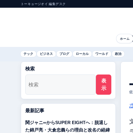
トーキョージオイ 編集デスク
ホーム
テック
ビジネス
ブログ
ローカル
ワールド
政治
検索
表
示
佐
最新記事
関ジャニ∞からSUPER EIGHTへ：脱退し
た錦戸亮・大倉忠義らの理由と改名の経緯