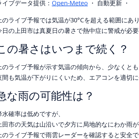
ライブデータ提供：
Open-Meteo
・ 自動更新 ・
上のライブ予報では気温が30°Cを超える範囲にあ
今日の上田市は真夏日の暑さで熱中症に警戒が必要
この暑さはいつまで続く？
上のライブ予報が示す気温の傾向から、少なくとも
夜間も気温が下がりにくいため、エアコンを適切に
急な雨の可能性は？
降水確率は低めですが、
上田市の天気は山沿いで夕方に局地的なにわか雨が
上のライブ予報で雨雲レーダーを確認すると安全で