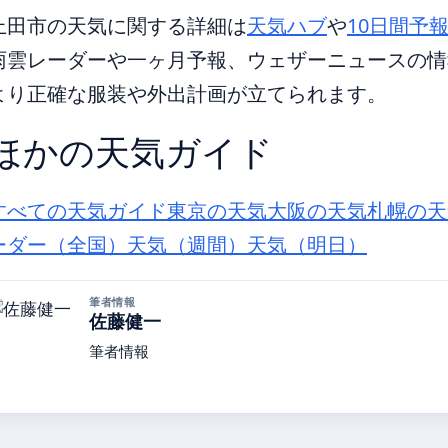
上田市の天気に関する詳細は
天気ハブ
や
10日間予
雨雲レーダーや一ヶ月予報、ウェザーニュースの情
より正確な服装や外出計画が立てられます。
ほかの天気ガイド
すべての天気ガイド
東京の天気
大阪の天気
札幌の天
ーダー（全国）
天気（週間）
天気（明日）
筆者情報
佐藤健一
筆者情報