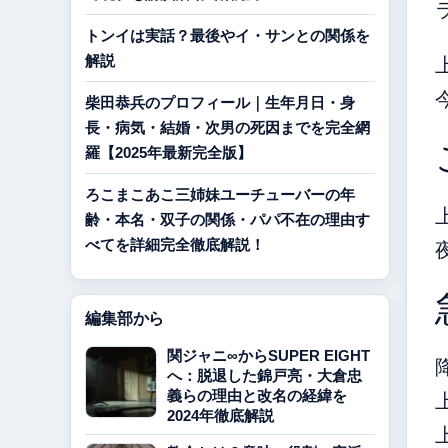
トンイは実話？最後やイ・サンとの関係を
解説
柴田恭兵のプロフィール｜生年月日・身
長・病気・結婚・次男の死因までを完全網
羅【2025年最新完全版】
ろこまこあこ三姉妹ユーチューバーの年
齢・本名・双子の関係・パパ不在の理由す
べてを詳細完全徹底解説！
編集部から
関ジャニ∞からSUPER EIGHT
へ：脱退した錦戸亮・大倉忠
義らの理由と改名の経緯を
2024年徹底解説