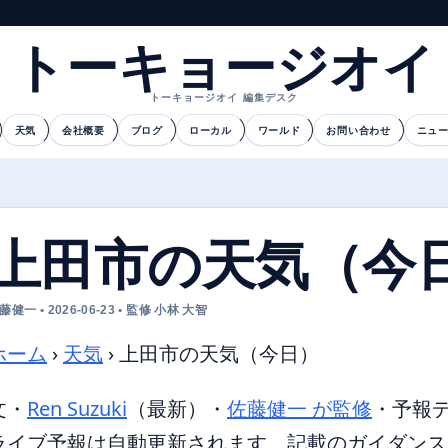
トーキョージオイ
トーキョージオイ 編集デスク
天気
会社概要
ブログ
ローカル
ワールド
お問い合わせ
ニュ
上田市の天気（今
藤健一 • 2026-06-23 • 監修 小林 大智
ホーム
›
天気
›
上田市の天気（今日）
文・
Ren Suzuki
（最新）
・
佐藤健一 が監修
・
予報
ライブ予報は自動更新されます。記載のガイダンスは 