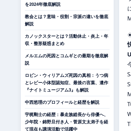
を2024年徹底解説
教会とは？意味・役割・宗派の違いを徹底
解説
☀
カノックスターとは？活動休止・炎上・年
収・整形疑惑まとめ
メルエムの死因とコムギとの最期を徹底解
説
S
ロビン・ウィリアムズ死因の真相：うつ病
とレビー小体型認知症、最後の言葉、遺作
S
『ナイトミュージアム3』も解説
中西悠理のプロフィールと経歴を解説
T
宇梶剛士の経歴：暴走族総長から俳優へ、
少年院・錦野旦付き人・菅原文太弟子を経
T
て現在も講演活動で活躍中