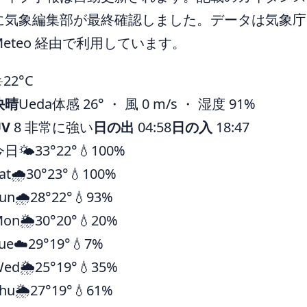
に気象編集部が最終確認しました。データは気象庁ほ
Meteo 経由で利用しています。
️
22°
C
快晴
Ueda
体感 26° ・ 風 0 m/s ・ 湿度 91%
UV
8 非常に強い
日の出
04:58
日の入
18:47
今日
🌤️
33°
22°
💧100%
at
🌧️
30°
23°
💧100%
un
🌧️
28°
22°
💧93%
Mon
🌦️
30°
20°
💧20%
ue
☁️
29°
19°
💧7%
Wed
🌦️
25°
19°
💧35%
hu
🌦️
27°
19°
💧61%