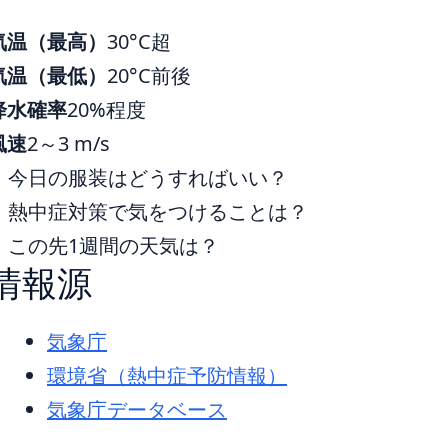
気温（最高）
30°C超
気温（最低）
20°C前後
降水確率
20%程度
風速
2～3 m/s
今日の服装はどうすればいい？
熱中症対策で気をつけることは？
この先1週間の天気は？
情報源
気象庁
環境省（熱中症予防情報）
気象庁データベース