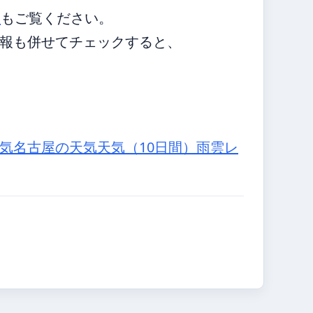
報
もご覧ください。
報も併せてチェックすると、
気
名古屋の天気
天気（10日間）
雨雲レ