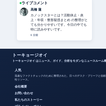
ライブコメント
佐藤 遥
関ジャニ∞からSUPER EIGHTへ：脱退
した錦戸亮・大倉忠義らの理由と改名
の経緯を2024年徹底解説 を追っていま
すが、この解説は落ち着いていて信頼
できます。
8 分前
トーキョージオイ
トーキョージオイ はニュース、ガイド、分析をモダンなニュースルーム
人気
迅速なファクトチェックのために整理された、日々のデスク・ブリーフと信頼
性リソース。
会社概要
お問い合わせ
私たちのストーリー