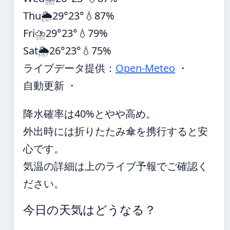
Thu
🌦️
29°
23°
💧87%
Fri
⛈️
29°
23°
💧79%
Sat
🌦️
26°
23°
💧75%
ライブデータ提供：
Open-Meteo
・
自動更新 ・
降水確率は40%とやや高め。
外出時には折りたたみ傘を携行すると安
心です。
気温の詳細は上のライブ予報でご確認く
ださい。
今日の天気はどうなる？