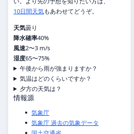
い。より先の予想を知りたい方は、
10日間天気
もあわせてどうぞ。
天気
曇り
降水確率
40%
風速
2〜3 m/s
湿度
65〜75%
午後から雨が強まりますか？
気温はどのくらいですか？
夕方の天気は？
情報源
気象庁
気象庁 過去の気象データ
国土交通省