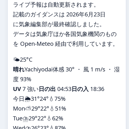
ライブ予報は自動更新されます。
記載のガイダンスは 2026年6月23日
に気象編集部が最終確認しました。
データは気象庁ほか各国気象機関のもの
を Open-Meteo 経由で利用しています。
🌤️
25°
C
晴れ
Yachiyodai
体感 30° ・ 風 1 m/s ・ 湿
度 93%
UV
7 強い
日の出
04:53
日の入
18:36
今日
🌦️
31°
24°
💧75%
Mon
⛅
29°
22°
💧51%
Tue
⛈️
29°
22°
💧62%
Wed
⛈️
26°
23°
💧87%