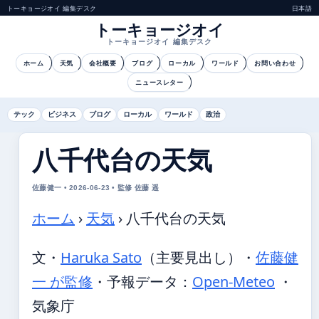
トーキョージオイ 編集デスク
日本語
トーキョージオイ
トーキョージオイ 編集デスク
ホーム
天気
会社概要
ブログ
ローカル
ワールド
お問い合わせ
ニュースレター
テック
ビジネス
ブログ
ローカル
ワールド
政治
八千代台の天気
佐藤健一 • 2026-06-23 • 監修 佐藤 遥
ホーム
›
天気
›
八千代台の天気
文・
Haruka Sato
（主要見出し）
・
佐藤健
一 が監修
・
予報データ：
Open-Meteo
・
気象庁