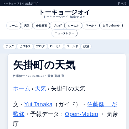
トーキョージオイ 編集デスク
日本語
トーキョージオイ
トーキョージオイ 編集デスク
ホーム
天気
会社概要
ブログ
ローカル
ワールド
お問い合わせ
ニュースレター
テック
ビジネス
ブログ
ローカル
ワールド
政治
矢掛町の天気
佐藤健一 • 2026-06-23 • 監修 高橋 蓮
ホーム
›
天気
›
矢掛町の天気
文・
Yui Tanaka
（ガイド）
・
佐藤健一 が
監修
・
予報データ：
Open-Meteo
・ 気象
庁