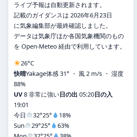
ライブ予報は自動更新されます。
記載のガイダンスは 2026年6月23日
に気象編集部が最終確認しました。
データは気象庁ほか各国気象機関のもの
を Open-Meteo 経由で利用しています。
26°
C
快晴
Yakage
体感 31° ・ 風 2 m/s ・ 湿度
88%
UV
8 非常に強い
日の出
05:20
日の入
19:01
今日
32°
25°
18%
Sun
29°
25°
63%
Mon
32°
25°
38%