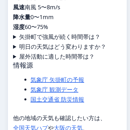
風速
南風 5〜8m/s
降水量
0〜1mm
湿度
60〜75%
矢掛町で強風が続く時間帯は？
明日の天気はどう変わりますか？
屋外活動に適した時間帯は？
情報源
気象庁 矢掛町の予報
気象庁 観測データ
国土交通省 防災情報
他の地域の天気も確認したい方は、
全国天気ハブ
や
大阪の天気
、