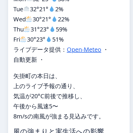
Tue
32°
21°
2%
Wed
30°
21°
22%
Thu
31°
23°
59%
Fri
30°
23°
51%
ライブデータ提供：
Open-Meteo
・
自動更新 ・
矢掛町の本日は、
上のライブ予報の通り、
気温が20°C前後で推移し、
午後から風速5〜
8m/sの南風が強まる見込みです。
風の強まりと実生活への影響