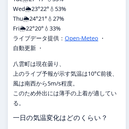
Wed
🌦️
23°
22°
💧53%
Thu
🌦️
24°
21°
💧27%
Fri
🌦️
22°
20°
💧33%
ライブデータ提供：
Open-Meteo
・
自動更新 ・
八雲町は現在曇り、
上のライブ予報が示す気温は10°C前後、
風は南西から5m/s程度。
このため外出には薄手の上着が適してい
る。
一日の気温変化はどのくらい？