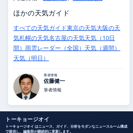
ほかの天気ガイド
すべての天気ガイド
東京の天気
大阪の天
気
札幌の天気
名古屋の天気
天気（10日
間）
雨雲レーダー（全国）
天気（週間）
天気（明日）
筆者情報
佐藤健一
筆者情報
トーキョージオイ
トーキョージオイ はニュース、ガイド、分析をモダンなニュースルーム構成
で提供し、編集部が継続的に更新します。