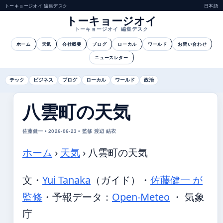
トーキョージオイ 編集デスク
日本語
トーキョージオイ
トーキョージオイ 編集デスク
ホーム
天気
会社概要
ブログ
ローカル
ワールド
お問い合わせ
ニュースレター
テック
ビジネス
ブログ
ローカル
ワールド
政治
八雲町の天気
佐藤健一 • 2026-06-23 • 監修 渡辺 結衣
ホーム
›
天気
›
八雲町の天気
文・
Yui Tanaka
（ガイド）
・
佐藤健一 が
監修
・
予報データ：
Open-Meteo
・ 気象
庁