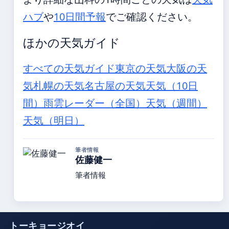
ハブ
や
10日間予報
でご確認ください。
ほかの天気ガイド
すべての天気ガイド
東京の天気
大阪の天
気
札幌の天気
名古屋の天気
天気（10日
間）
雨雲レーダー（全国）
天気（週間）
天気（明日）
筆者情報
佐藤健一
筆者情報
トーキョージオイ