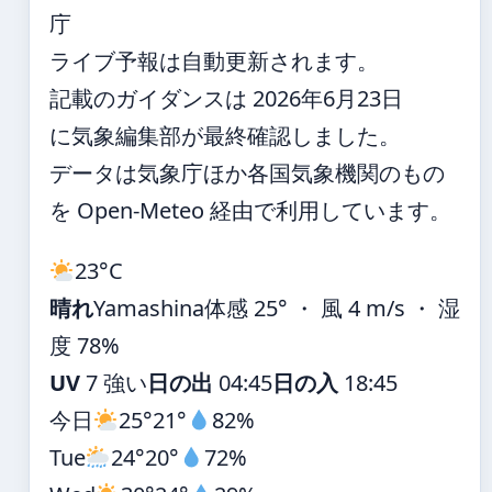
庁
ライブ予報は自動更新されます。
記載のガイダンスは 2026年6月23日
に気象編集部が最終確認しました。
データは気象庁ほか各国気象機関のもの
を Open-Meteo 経由で利用しています。
23°
C
晴れ
Yamashina
体感 25° ・ 風 4 m/s ・ 湿
度 78%
UV
7 強い
日の出
04:45
日の入
18:45
今日
25°
21°
82%
Tue
24°
20°
72%