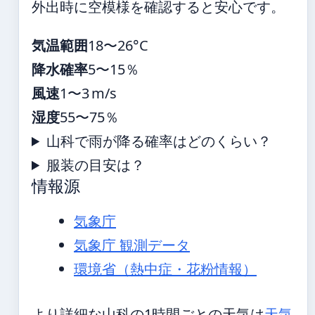
外出時に空模様を確認すると安心です。
気温範囲
18〜26°C
降水確率
5〜15％
風速
1〜3 m/s
湿度
55〜75％
山科で雨が降る確率はどのくらい？
服装の目安は？
情報源
気象庁
気象庁 観測データ
環境省（熱中症・花粉情報）
より詳細な山科の1時間ごとの天気は
天気