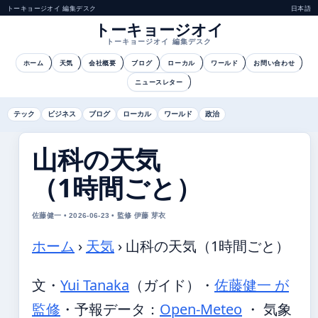
トーキョージオイ 編集デスク
日本語
トーキョージオイ
トーキョージオイ 編集デスク
ホーム
天気
会社概要
ブログ
ローカル
ワールド
お問い合わせ
ニュースレター
テック
ビジネス
ブログ
ローカル
ワールド
政治
山科の天気
（1時間ごと）
佐藤健一 • 2026-06-23 • 監修 伊藤 芽衣
ホーム
›
天気
›
山科の天気（1時間ごと）
文・
Yui Tanaka
（ガイド）
・
佐藤健一 が
監修
・
予報データ：
Open-Meteo
・ 気象