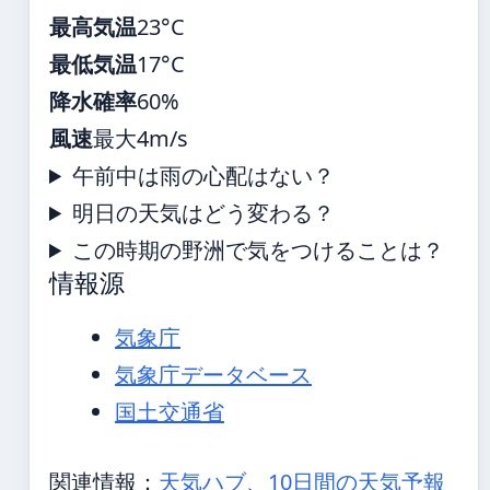
最高気温
23°C
最低気温
17°C
降水確率
60%
風速
最大4m/s
午前中は雨の心配はない？
明日の天気はどう変わる？
この時期の野洲で気をつけることは？
情報源
気象庁
気象庁データベース
国土交通省
関連情報：
天気ハブ
、
10日間の天気予報