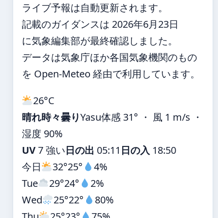
ライブ予報は自動更新されます。
記載のガイダンスは 2026年6月23日
に気象編集部が最終確認しました。
データは気象庁ほか各国気象機関のもの
を Open-Meteo 経由で利用しています。
26°
C
晴れ時々曇り
Yasu
体感 31° ・ 風 1 m/s ・
湿度 90%
UV
7 強い
日の出
05:11
日の入
18:50
今日
32°
25°
4%
Tue
29°
24°
2%
Wed
25°
22°
80%
Thu
25°
23°
75%