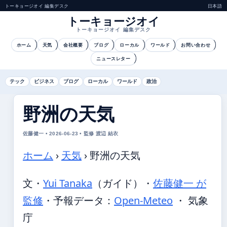
トーキョージオイ 編集デスク
日本語
トーキョージオイ
トーキョージオイ 編集デスク
ホーム
天気
会社概要
ブログ
ローカル
ワールド
お問い合わせ
ニュースレター
テック
ビジネス
ブログ
ローカル
ワールド
政治
野洲の天気
佐藤健一 • 2026-06-23 • 監修 渡辺 結衣
ホーム
›
天気
›
野洲の天気
文・
Yui Tanaka
（ガイド）
・
佐藤健一 が
監修
・
予報データ：
Open-Meteo
・ 気象
庁