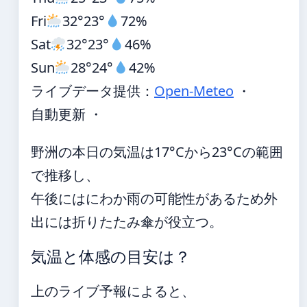
Fri
32°
23°
72%
Sat
32°
23°
46%
Sun
28°
24°
42%
ライブデータ提供：
Open-Meteo
・
自動更新 ・
野洲の本日の気温は17°Cから23°Cの範囲
で推移し、
午後にはにわか雨の可能性があるため外
出には折りたたみ傘が役立つ。
気温と体感の目安は？
上のライブ予報によると、