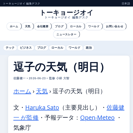
トーキョージオイ 編集デスク
日本語
トーキョージオイ
トーキョージオイ 編集デスク
ホーム
天気
会社概要
ブログ
ローカル
ワールド
お問い合わせ
ニュースレター
テック
ビジネス
ブログ
ローカル
ワールド
政治
逗子の天気（明日）
佐藤健一 • 2026-06-23 • 監修 小林 大智
ホーム
›
天気
›
逗子の天気（明日）
文・
Haruka Sato
（主要見出し）
・
佐藤健
一 が監修
・
予報データ：
Open-Meteo
・
気象庁