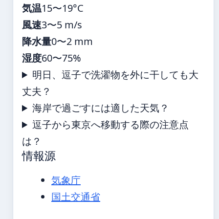
気温
15〜19°C
風速
3〜5 m/s
降水量
0〜2 mm
湿度
60〜75%
明日、逗子で洗濯物を外に干しても大
丈夫？
海岸で過ごすには適した天気？
逗子から東京へ移動する際の注意点
は？
情報源
気象庁
国土交通省