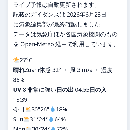
ライブ予報は自動更新されます。
記載のガイダンスは 2026年6月23日
に気象編集部が最終確認しました。
データは気象庁ほか各国気象機関のもの
を Open-Meteo 経由で利用しています。
27°
C
晴れ
Zushi
体感 32° ・ 風 3 m/s ・ 湿度
86%
UV
8 非常に強い
日の出
04:55
日の入
18:39
今日
30°
26°
18%
Sun
31°
24°
64%
Mon
30°
24°
72%