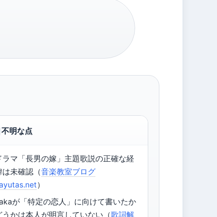
不明な点
ドラマ「長男の嫁」主題歌説の正確な経
緯は未確認（
音楽教室ブログ
ayutas.net
）
Takaが「特定の恋人」に向けて書いたか
どうかは本人が明言していない（
歌詞解