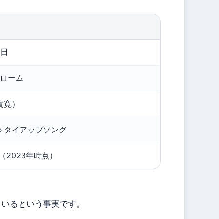
9日
ドローム
内貴寛）
omo タイアップソング
（2023年時点）
ているという事実です。