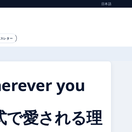
日本語
ースレター
erever you
式で愛される理