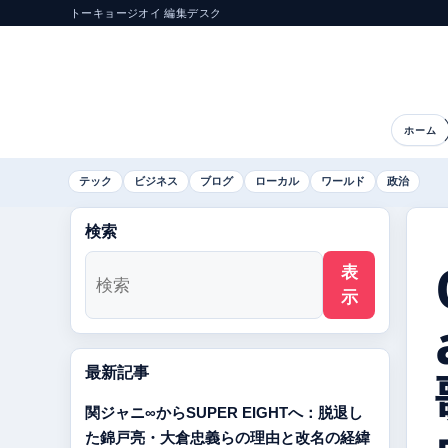
トーキョージオイ 編集デスク
ホーム
テック
ビジネス
ブログ
ローカル
ワールド
政治
検索
表
示
最新記事
関ジャニ∞からSUPER EIGHTへ：脱退し
た錦戸亮・大倉忠義らの理由と改名の経緯