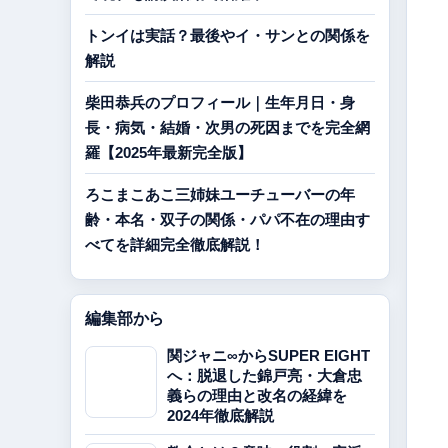
トンイは実話？最後やイ・サンとの関係を
解説
柴田恭兵のプロフィール｜生年月日・身
長・病気・結婚・次男の死因までを完全網
羅【2025年最新完全版】
ろこまこあこ三姉妹ユーチューバーの年
齢・本名・双子の関係・パパ不在の理由す
べてを詳細完全徹底解説！
編集部から
関ジャニ∞からSUPER EIGHT
へ：脱退した錦戸亮・大倉忠
義らの理由と改名の経緯を
2024年徹底解説