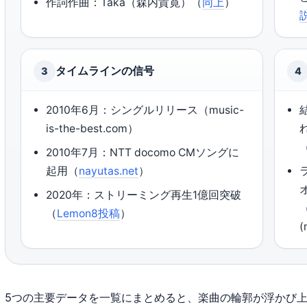
作詞作曲：Taka（森内貴寛）（
同上
）
説
タイムラインの信号
3
4
2010年6月：シングルリリース（music-
is-the-best.com）
2010年7月：NTT docomo CMソングに
起用（
nayutas.net
）
2020年：ストリーミング再生1億回突破
（
Lemon8投稿
）
(
5つの主要データを一覧にまとめると、楽曲の輪郭が浮かび