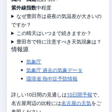
紫外線指数
中程度
なぜ豊田市は昼夜の気温差が大きいの
ですか？
この晴天はいつまで続きますか？
豊田市で特に注意すべき天気現象は？
情報源
気象庁
気象庁 過去の気象データ
環境省 熱中症予防情報
詳しい10日間の見通しは
10日間予報
で、
名古屋周辺の比較には
名古屋の天気
をご
参照ください。