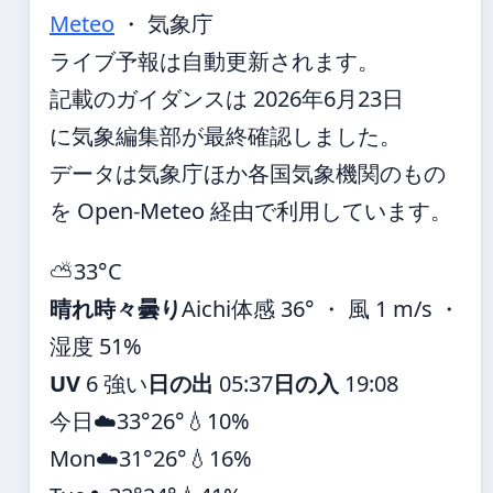
Meteo
・ 気象庁
ライブ予報は自動更新されます。
記載のガイダンスは 2026年6月23日
に気象編集部が最終確認しました。
データは気象庁ほか各国気象機関のもの
を Open-Meteo 経由で利用しています。
⛅
33°
C
晴れ時々曇り
Aichi
体感 36° ・ 風 1 m/s ・
湿度 51%
UV
6 強い
日の出
05:37
日の入
19:08
今日
☁️
33°
26°
💧10%
Mon
☁️
31°
26°
💧16%