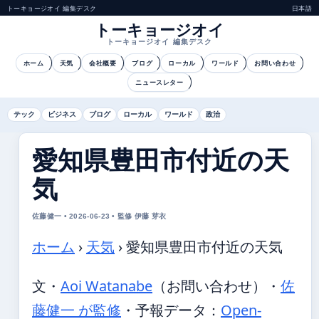
トーキョージオイ 編集デスク
日本語
トーキョージオイ
トーキョージオイ 編集デスク
ホーム
天気
会社概要
ブログ
ローカル
ワールド
お問い合わせ
ニュースレター
テック
ビジネス
ブログ
ローカル
ワールド
政治
愛知県豊田市付近の天
気
佐藤健一 • 2026-06-23 • 監修 伊藤 芽衣
ホーム
›
天気
›
愛知県豊田市付近の天気
文・
Aoi Watanabe
（お問い合わせ）
・
佐
藤健一 が監修
・
予報データ：
Open-