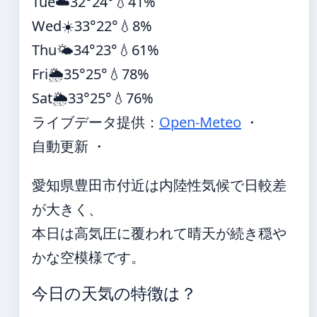
Tue
☁️
32°
24°
💧41%
Wed
☀️
33°
22°
💧8%
Thu
🌤️
34°
23°
💧61%
Fri
🌦️
35°
25°
💧78%
Sat
🌦️
33°
25°
💧76%
ライブデータ提供：
Open-Meteo
・
自動更新 ・
愛知県豊田市付近は内陸性気候で日較差
が大きく、
本日は高気圧に覆われて晴天が続き穏や
かな空模様です。
今日の天気の特徴は？