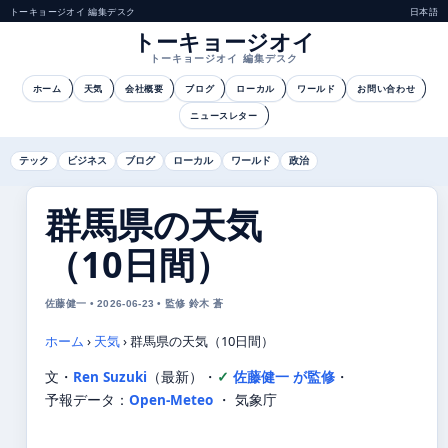
トーキョージオイ 編集デスク
日本語
トーキョージオイ
トーキョージオイ 編集デスク
ホーム
天気
会社概要
ブログ
ローカル
ワールド
お問い合わせ
ニュースレター
テック
ビジネス
ブログ
ローカル
ワールド
政治
群馬県の天気
（10日間）
佐藤健一 • 2026-06-23 • 監修 鈴木 蒼
ホーム
›
天気
›
群馬県の天気（10日間）
文・
Ren Suzuki
（最新）
・
佐藤健一 が監修
・
予報データ：
Open-Meteo
・ 気象庁