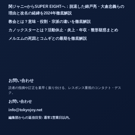
関ジャニ∞からSUPER EIGHTへ：脱退した錦戸亮・大倉忠義らの
理由と改名の経緯を2024年徹底解説
教会とは？意味・役割・宗派の違いを徹底解説
カノックスターとは？活動休止・炎上・年収・整形疑惑まとめ
メルエムの死因とコムギとの最期を徹底解説
お問い合わせ
読者の指摘や訂正を素早く振り分ける、レスポンス重視のコンタクト・デス
ク。
お問い合わせ
info@tokyojoy.net
編集部からの返信目安: 通常1営業日以内。