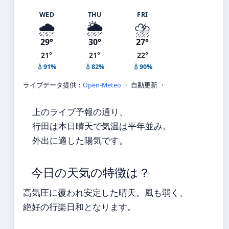
WED
THU
FRI
🌧️
🌦️
⛈️
29°
30°
27°
21°
21°
22°
💧91%
💧82%
💧90%
ライブデータ提供：
Open-Meteo
・ 自動更新 ・
上のライブ予報の通り、
行田は本日晴天で気温は平年並み。
外出に適した陽気です。
今日の天気の特徴は？
高気圧に覆われ安定した晴天。風も弱く、
絶好の行楽日和となります。