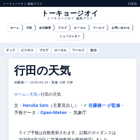
トーキョージオイ 編集デスク
日本語
トーキョージオイ
トーキョージオイ 編集デスク
ホーム
天気
会社概要
ブログ
ローカル
ワールド
お問い合わせ
ニュースレター
テック
ビジネス
ブログ
ローカル
ワールド
政治
行田の天気
佐藤健一 • 2026-06-23 • 監修 小林 大智
ホーム
›
天気
›
行田の天気
文・
Haruka Sato
（主要見出し）
・
佐藤健一 が監修
・
予報データ：
Open-Meteo
・ 気象庁
ライブ予報は自動更新されます。記載のガイダンスは
2026年6月23日 に気象編集部が最終確認しました。