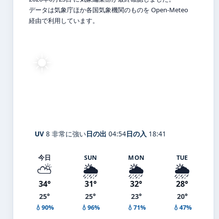
データは気象庁ほか各国気象機関のものを Open-Meteo
経由で利用しています。
☀️
30°
C
快晴
Gyōda
体感 37° ・ 風 1 m/s ・ 湿度 76%
UV
8 非常に強い
日の出
04:54
日の入
18:41
今日
SUN
MON
TUE
⛅
🌦️
🌦️
🌦️
34°
31°
32°
28°
25°
25°
23°
20°
💧90%
💧96%
💧71%
💧47%