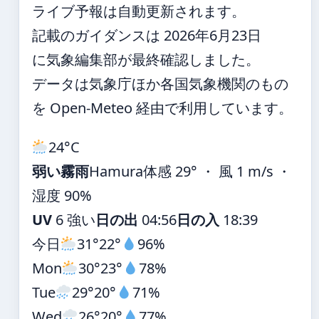
ライブ予報は自動更新されます。
記載のガイダンスは 2026年6月23日
に気象編集部が最終確認しました。
データは気象庁ほか各国気象機関のもの
を Open-Meteo 経由で利用しています。
24°
C
弱い霧雨
Hamura
体感 29° ・ 風 1 m/s ・
湿度 90%
UV
6 強い
日の出
04:56
日の入
18:39
今日
31°
22°
96%
Mon
30°
23°
78%
Tue
29°
20°
71%
Wed
26°
20°
77%