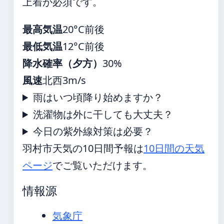
上着が必須です。
最高気温
20°C前後
最低気温
12°C前後
降水確率（夕方）
30%
風速
北西3m/s
雨はいつ頃降り始めますか？
洗濯物は外に干しても大丈夫？
今日の紫外線対策は必要？
羽村市天気の10日間予報は
10日間の天気
ページ
でご覧いただけます。
情報源
気象庁