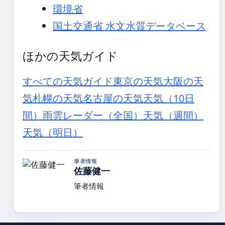
環境省
国土交通省 水文水質データベース
ほかの天気ガイド
すべての天気ガイド
東京の天気
大阪の天
気
札幌の天気
名古屋の天気
天気（10日
間）
雨雲レーダー（全国）
天気（週間）
天気（明日）
筆者情報
佐藤健一
筆者情報