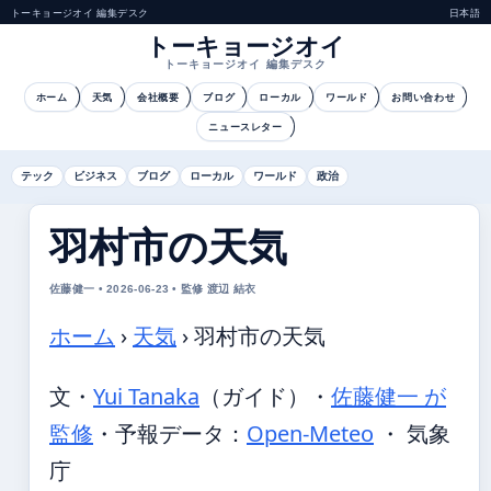
トーキョージオイ 編集デスク
日本語
トーキョージオイ
トーキョージオイ 編集デスク
ホーム
天気
会社概要
ブログ
ローカル
ワールド
お問い合わせ
ニュースレター
テック
ビジネス
ブログ
ローカル
ワールド
政治
羽村市の天気
佐藤健一 • 2026-06-23 • 監修 渡辺 結衣
ホーム
›
天気
›
羽村市の天気
文・
Yui Tanaka
（ガイド）
・
佐藤健一 が
監修
・
予報データ：
Open-Meteo
・ 気象
庁