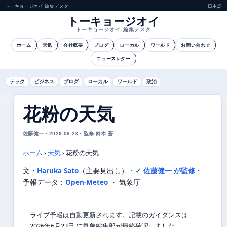
トーキョージオイ 編集デスク
日本語
トーキョージオイ
トーキョージオイ 編集デスク
ホーム
天気
会社概要
ブログ
ローカル
ワールド
お問い合わせ
ニュースレター
テック
ビジネス
ブログ
ローカル
ワールド
政治
花粉の天気
佐藤健一 • 2026-06-23 • 監修 鈴木 蒼
ホーム
›
天気
›
花粉の天気
文・
Haruka Sato
（主要見出し）
・
佐藤健一 が監修
・
予報データ：
Open-Meteo
・ 気象庁
ライブ予報は自動更新されます。記載のガイダンスは
2026年6月23日 に気象編集部が最終確認しました。