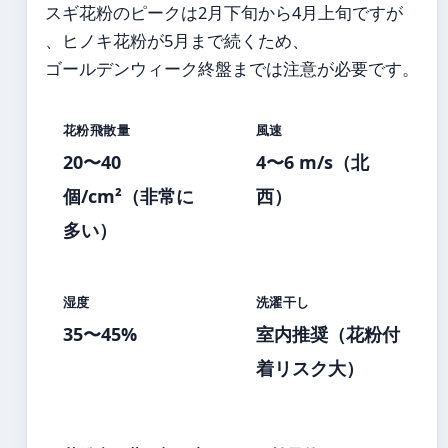
スギ花粉のピークは2月下旬から4月上旬ですが
、ヒノキ花粉が5月まで続くため、
ゴールデンウィーク終盤までは注意が必要です。
花粉飛散量
風速
20〜40
4〜6 m/s（北
個/cm²（非常に
西）
多い）
湿度
洗濯干し
35〜45%
室内推奨（花粉付
着リスク大）