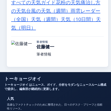
すべての天気ガイド
花粉の天気
痛治し方
の天気
台風の天気（週間）
雨雲レーダー
（全国）
天気（週間）
天気（10日間）
天
気（明日）
筆者情報
佐藤健一
筆者情報
トーキョージオイ
トーキョージオイ はニュース、ガイド、分析をモダンなニュースルーム構成
で提供し、編集部が継続的に更新します。
人気
迅速なファクトチェックのために整理された、日々のデスク・ブリーフと信頼
性リソース。