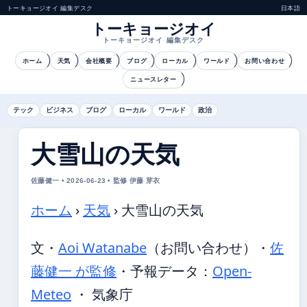
トーキョージオイ 編集デスク
日本語
トーキョージオイ
トーキョージオイ 編集デスク
ホーム
天気
会社概要
ブログ
ローカル
ワールド
お問い合わせ
ニュースレター
テック
ビジネス
ブログ
ローカル
ワールド
政治
大雪山の天気
佐藤健一 • 2026-06-23 • 監修 伊藤 芽衣
ホーム
›
天気
›
大雪山の天気
文・
Aoi Watanabe
（お問い合わせ）
・
佐
藤健一 が監修
・
予報データ：
Open-
Meteo
・ 気象庁