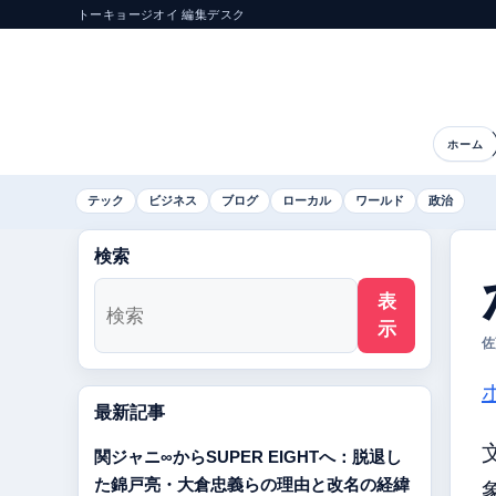
トーキョージオイ 編集デスク
ホーム
テック
ビジネス
ブログ
ローカル
ワールド
政治
検索
表
示
佐
最新記事
関ジャニ∞からSUPER EIGHTへ：脱退し
た錦戸亮・大倉忠義らの理由と改名の経緯