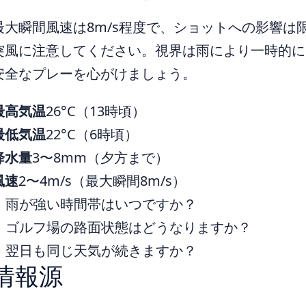
最大瞬間風速は8m/s程度で、ショットへの影響は
突風に注意してください。視界は雨により一時的に
安全なプレーを心がけましょう。
最高気温
26°C（13時頃）
最低気温
22°C（6時頃）
降水量
3〜8mm（夕方まで）
風速
2〜4m/s（最大瞬間8m/s）
雨が強い時間帯はいつですか？
ゴルフ場の路面状態はどうなりますか？
翌日も同じ天気が続きますか？
情報源