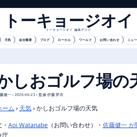
トーキョージオイ
トーキョージオイ 編集デスク
天気
会社概要
ブログ
ローカル
ワールド
お問い合わせ
ニュ
かしおゴルフ場の
藤健一 • 2026-06-23 • 監修 伊藤 芽衣
ホーム
›
天気
›
かしおゴルフ場の天気
文・
Aoi Watanabe
（お問い合わせ）
・
佐藤健一 が
象庁