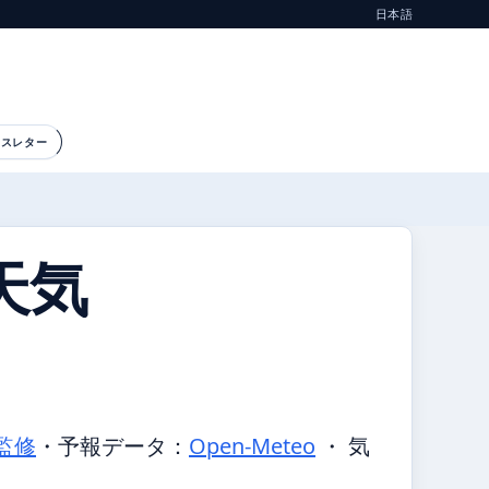
日本語
ースレター
天気
監修
・
予報データ：
Open-Meteo
・ 気