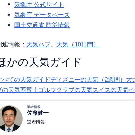
気象庁 公式サイト
気象庁 データベース
国土交通省 防災情報
関連情報：
天気ハブ
、
天気（10日間）
ほかの天気ガイド
すべての天気ガイド
ディズニーの天気（2週間）
大
ブの天気
西富士ゴルフクラブの天気
スイスの天気
ベ
筆者情報
佐藤健一
筆者情報