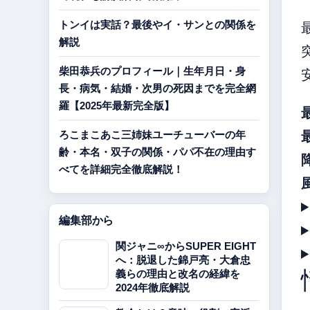
トンイは実話？最後やイ・サンとの関係を
解説
柴田恭兵のプロフィール｜生年月日・身
長・病気・結婚・次男の死因までを完全網
羅【2025年最新完全版】
ろこまこあこ三姉妹ユーチューバーの年
齢・本名・双子の関係・パパ不在の理由す
べてを詳細完全徹底解説！
編集部から
関ジャニ∞からSUPER EIGHT
へ：脱退した錦戸亮・大倉忠
義らの理由と改名の経緯を
2024年徹底解説