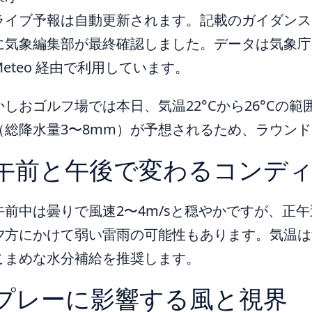
ライブ予報は自動更新されます。記載のガイダンスは 
に気象編集部が最終確認しました。データは気象庁ほ
Meteo 経由で利用しています。
かしおゴルフ場では本日、気温22°Cから26°Cの
（総降水量3〜8mm）が予想されるため、ラウン
午前と午後で変わるコンデ
午前中は曇りで風速2〜4m/sと穏やかですが、正
夕方にかけて弱い雷雨の可能性もあります。気温は
こまめな水分補給を推奨します。
プレーに影響する風と視界