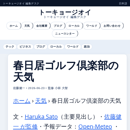
トーキョージオイ 編集デスク
日本語
トーキョージオイ
トーキョージオイ 編集デスク
ホーム
天気
会社概要
ブログ
ローカル
ワールド
お問い合わせ
ニュースレター
テック
ビジネス
ブログ
ローカル
ワールド
政治
春日居ゴルフ倶楽部の
天気
佐藤健一 • 2026-06-23 • 監修 小林 大智
ホーム
›
天気
›
春日居ゴルフ倶楽部の天気
文・
Haruka Sato
（主要見出し）
・
佐藤健
一 が監修
・
予報データ：
Open-Meteo
・