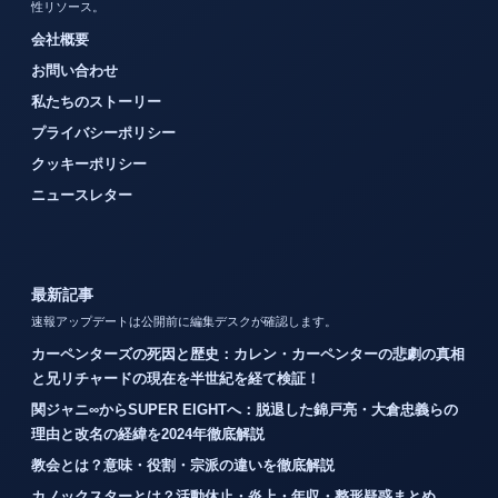
性リソース。
会社概要
お問い合わせ
私たちのストーリー
プライバシーポリシー
クッキーポリシー
ニュースレター
最新記事
速報アップデートは公開前に編集デスクが確認します。
カーペンターズの死因と歴史：カレン・カーペンターの悲劇の真相
と兄リチャードの現在を半世紀を経て検証！
関ジャニ∞からSUPER EIGHTへ：脱退した錦戸亮・大倉忠義らの
理由と改名の経緯を2024年徹底解説
教会とは？意味・役割・宗派の違いを徹底解説
カノックスターとは？活動休止・炎上・年収・整形疑惑まとめ