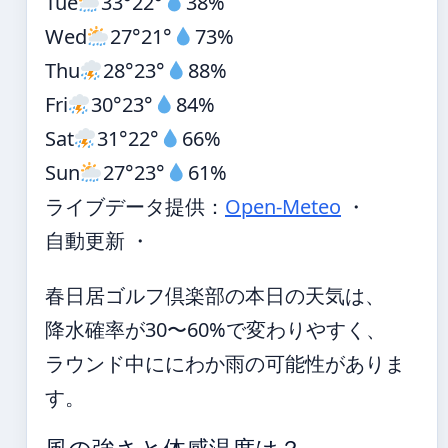
Tue
33°
22°
38%
Wed
27°
21°
73%
Thu
28°
23°
88%
Fri
30°
23°
84%
Sat
31°
22°
66%
Sun
27°
23°
61%
ライブデータ提供：
Open-Meteo
・
自動更新 ・
春日居ゴルフ倶楽部の本日の天気は、
降水確率が30〜60%で変わりやすく、
ラウンド中ににわか雨の可能性がありま
す。