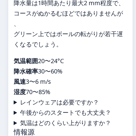
降水量は1時間あたり最大2 mm程度で、
コースがぬかるむほどではありませんが
、
グリーン上ではボールの転がりが若干遅
くなるでしょう。
気温範囲
20〜24°C
降水確率
30〜60%
風速
3〜6 m/s
湿度
70〜85%
レインウェアは必要ですか？
午後からのスタートでも大丈夫？
気温はどのくらい上がりますか？
情報源