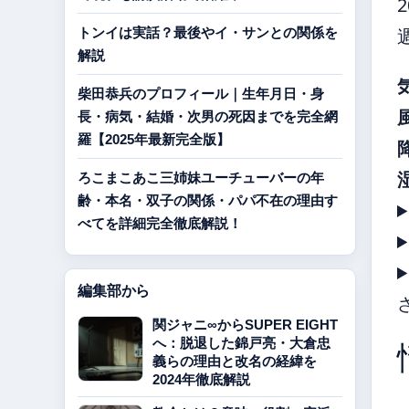
トンイは実話？最後やイ・サンとの関係を
解説
柴田恭兵のプロフィール｜生年月日・身
長・病気・結婚・次男の死因までを完全網
羅【2025年最新完全版】
ろこまこあこ三姉妹ユーチューバーの年
齢・本名・双子の関係・パパ不在の理由す
べてを詳細完全徹底解説！
編集部から
関ジャニ∞からSUPER EIGHT
へ：脱退した錦戸亮・大倉忠
義らの理由と改名の経緯を
2024年徹底解説