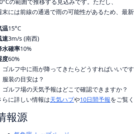
20°Cの範囲で推移する見込みです。ただし、
週末には前線の通過で雨の可能性があるため、最新
気温
15°C
風速
3m/s (南西)
降水確率
10%
湿度
60%
ゴルフ中に雨が降ってきたらどうすればいいで
服装の目安は？
ゴルフ場の天気予報はどこで確認できますか？
さらに詳しい情報は
天気ハブ
や
10日間予報
をご覧
情報源