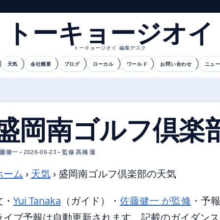
トーキョージオイ
トーキョージオイ 編集デスク
天気
会社概要
ブログ
ローカル
ワールド
お問い合わせ
ニュ
盛岡南ゴルフ倶楽
藤健一 • 2026-06-23 • 監修 高橋 蓮
ホーム
›
天気
›
盛岡南ゴルフ倶楽部の天気
文・
Yui Tanaka
（ガイド）
・
佐藤健一 が監修
・
予
ライブ予報は自動更新されます。記載のガイダンスは 