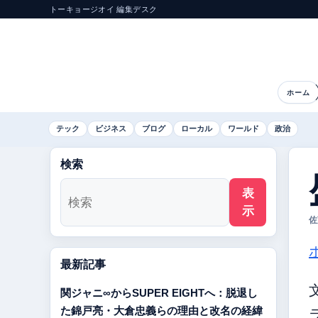
トーキョージオイ 編集デスク
ホーム
テック
ビジネス
ブログ
ローカル
ワールド
政治
検索
表
示
佐
最新記事
関ジャニ∞からSUPER EIGHTへ：脱退し
た錦戸亮・大倉忠義らの理由と改名の経緯