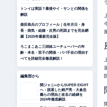
トンイは実話？最後やイ・サンとの関係を
解説
柴田恭兵のプロフィール｜生年月日・身
長・病気・結婚・次男の死因までを完全網
羅【2025年最新完全版】
ろこまこあこ三姉妹ユーチューバーの年
齢・本名・双子の関係・パパ不在の理由す
べてを詳細完全徹底解説！
編集部から
関ジャニ∞からSUPER EIGHT
へ：脱退した錦戸亮・大倉忠
義らの理由と改名の経緯を
2024年徹底解説