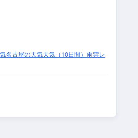
気
名古屋の天気
天気（10日間）
雨雲レ