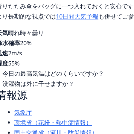
折りたたみ傘をバッグに一つ入れておくと安心です
より長期的な視点では
10日間天気予報
も併せてご
天気
晴れ時々曇り
降水確率
20%
風速
2m/s
湿度
55%
今日の最高気温はどのくらいですか？
洗濯物は外に干せますか？
情報源
気象庁
環境省（花粉・熱中症情報）
国土交通省（河川・防災情報）