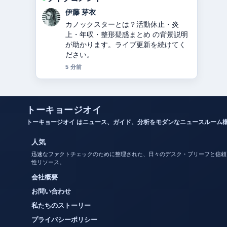
鈴木 蒼
関ジャニ∞からSUPER EIGHTへ：脱退
した錦戸亮・大倉忠義らの理由と改名
の経緯を2024年徹底解説 の報道は丁寧
で、流れを追いやすいです。
7 分前
トーキョージオイ
トーキョージオイ はニュース、ガイド、分析をモダンなニュースルーム
人気
迅速なファクトチェックのために整理された、日々のデスク・ブリーフと信頼
性リソース。
会社概要
お問い合わせ
私たちのストーリー
プライバシーポリシー