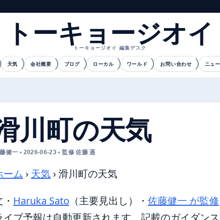
トーキョージオイ
トーキョージオイ 編集デスク
天気
会社概要
ブログ
ローカル
ワールド
お問い合わせ
ニュ
滑川町の天気
藤健一 • 2026-06-23 • 監修 佐藤 遥
ホーム
›
天気
›
滑川町の天気
文・
Haruka Sato
（主要見出し）
・
佐藤健一 が監修
ライブ予報は自動更新されます。記載のガイダンスは 