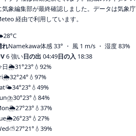
に気象編集部が最終確認しました。データは気象庁ほ
Meteo 経由で利用しています。
️
28°
C
晴れ
Namekawa
体感 33° ・ 風 1 m/s ・ 湿度 83%
UV
6 強い
日の出
04:49
日の入
18:38
今日
🌦️
31°
23°
💧92%
ri
🌦️
32°
24°
💧97%
at
🌤️
34°
23°
💧49%
un
⛈️
30°
23°
💧84%
Mon
🌦️
27°
23°
💧37%
ue
🌦️
26°
23°
💧27%
Wed
⛅
27°
21°
💧39%