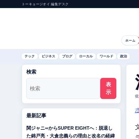
トーキョージオイ 編集デスク
ホーム
テック
ビジネス
ブログ
ローカル
ワールド
政治
検索
表
示
佐
最新記事
関ジャニ∞からSUPER EIGHTへ：脱退し
た錦戸亮・大倉忠義らの理由と改名の経緯