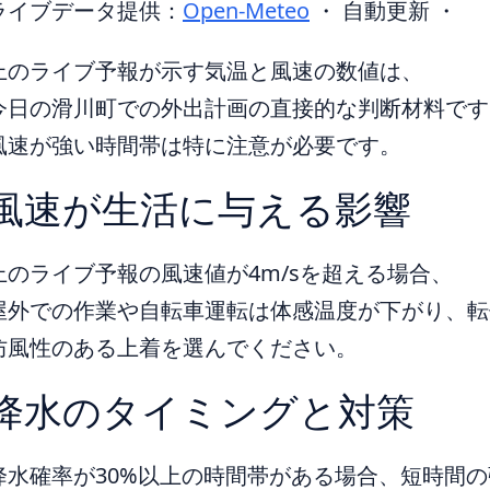
ライブデータ提供：
Open-Meteo
・ 自動更新 ・
上のライブ予報が示す気温と風速の数値は、
今日の滑川町での外出計画の直接的な判断材料です
風速が強い時間帯は特に注意が必要です。
風速が生活に与える影響
上のライブ予報の風速値が4m/sを超える場合、
屋外での作業や自転車運転は体感温度が下がり、転
防風性のある上着を選んでください。
降水のタイミングと対策
降水確率が30%以上の時間帯がある場合、短時間