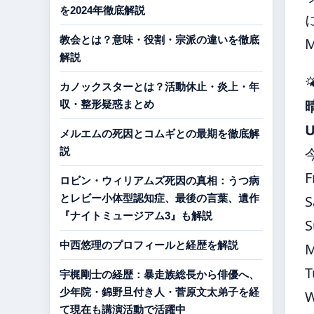
を2024年徹底解説
教会とは？意味・役割・宗派の違いを徹底
解説

カノックスターとは？活動休止・炎上・年
収・整形疑惑まとめ
メルエムの死因とコムギとの最期を徹底解
説
F
ロビン・ウィリアムズ死因の真相：うつ病
とレビー小体型認知症、最後の言葉、遺作
S
『ナイトミュージアム3』も解説
S
中西悠理のプロフィールと経歴を解説
T
宇梶剛士の経歴：暴走族総長から俳優へ、
少年院・錦野旦付き人・菅原文太弟子を経
て現在も講演活動で活躍中