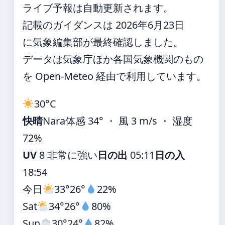
ライブ予報は自動更新されます。
記載のガイダンスは 2026年6月23日
に気象編集部が最終確認しました。
データは気象庁ほか各国気象機関のもの
を Open-Meteo 経由で利用しています。
30°
C
快晴
Nara
体感 34° ・ 風 3 m/s ・ 湿度
72%
UV
8 非常に強い
日の出
05:11
日の入
18:54
今日
33°
26°
22%
Sat
34°
26°
80%
Sun
30°
24°
82%