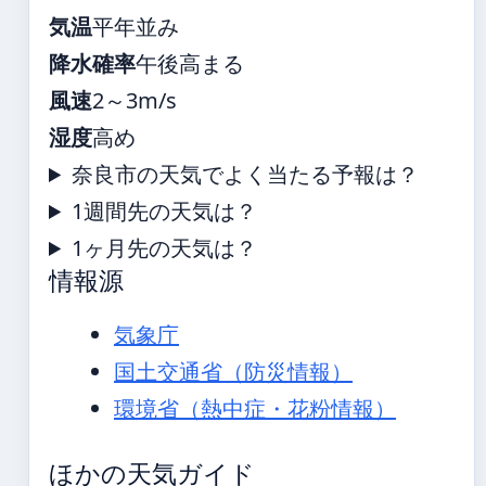
気温
平年並み
降水確率
午後高まる
風速
2～3m/s
湿度
高め
奈良市の天気でよく当たる予報は？
1週間先の天気は？
1ヶ月先の天気は？
情報源
気象庁
国土交通省（防災情報）
環境省（熱中症・花粉情報）
ほかの天気ガイド