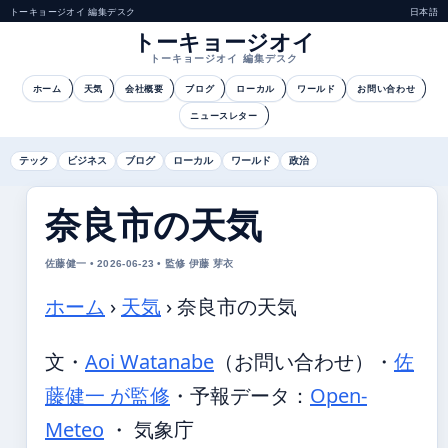
トーキョージオイ 編集デスク
日本語
トーキョージオイ
トーキョージオイ 編集デスク
ホーム
天気
会社概要
ブログ
ローカル
ワールド
お問い合わせ
ニュースレター
テック
ビジネス
ブログ
ローカル
ワールド
政治
奈良市の天気
佐藤健一 • 2026-06-23 • 監修 伊藤 芽衣
ホーム
›
天気
›
奈良市の天気
文・
Aoi Watanabe
（お問い合わせ）
・
佐
藤健一 が監修
・
予報データ：
Open-
Meteo
・ 気象庁