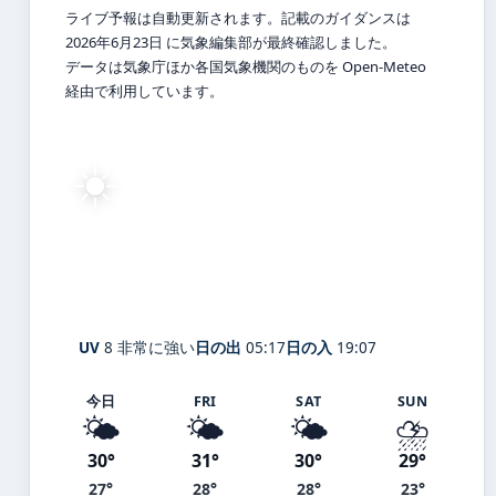
ライブ予報は自動更新されます。記載のガイダンスは
2026年6月23日 に気象編集部が最終確認しました。
データは気象庁ほか各国気象機関のものを Open-Meteo
経由で利用しています。
☀️
30°
C
快晴
Ōku
体感 36° ・ 風 3 m/s ・ 湿度 76%
UV
8 非常に強い
日の出
05:17
日の入
19:07
今日
FRI
SAT
SUN
🌤️
🌤️
🌤️
⛈️
30°
31°
30°
29°
27°
28°
28°
23°