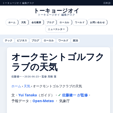
トーキョージオイ 編集デスク
日本語
トーキョージオイ
トーキョージオイ 編集デスク
ホーム
天気
会社概要
ブログ
ローカル
ワールド
お問い合わせ
ニュースレター
テック
ビジネス
ブログ
ローカル
ワールド
政治
オークモントゴルフク
ラブの天気
佐藤健一 • 2026-06-23 • 監修 高橋 蓮
ホーム
›
天気
›
オークモントゴルフクラブの天気
文・
Yui Tanaka
（ガイド）
・
佐藤健一 が監修
・
予報データ：
Open-Meteo
・ 気象庁