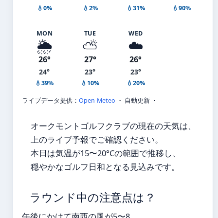
💧0%
💧2%
💧31%
💧90%
MON
TUE
WED
🌦️
⛅
☁️
26°
27°
26°
24°
23°
23°
💧39%
💧10%
💧20%
ライブデータ提供：
Open-Meteo
・ 自動更新 ・
オークモントゴルフクラブの現在の天気は、
上のライブ予報でご確認ください。
本日は気温が15〜20°Cの範囲で推移し、
穏やかなゴルフ日和となる見込みです。
ラウンド中の注意点は？
午後にかけて南西の風が5〜8