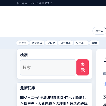
トーキョージオイ 編集デスク
ホーム
テック
ビジネス
ブログ
ローカル
ワールド
政治
検索
表
示
佐
最新記事
関ジャニ∞からSUPER EIGHTへ：脱退し
た錦戸亮・大倉忠義らの理由と改名の経緯