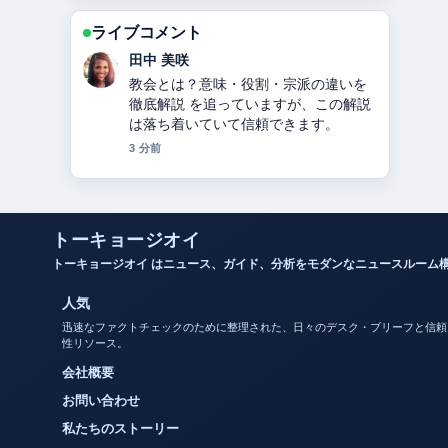
ライブコメント
中村 悠斗
カノックスターとは？活動休止・炎
上・年収・整形疑惑まとめ の背景説明
が助かります。ライブ更新を続けてく
ださい。
5 分前
トーキョージオイ
トーキョージオイ はニュース、ガイド、分析をモダンなニュースルーム
人気
迅速なファクトチェックのために整理された、日々のデスク・ブリーフと信頼
性リソース。
会社概要
お問い合わせ
私たちのストーリー