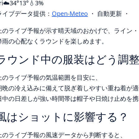
ri
☁️
34°
13°
💧3%
ライブデータ提供：
Open-Meteo
・ 自動更新 ・
上のライブ予報が示す晴天域のおかげで、ライン・
降雨の心配なくラウンドを楽しめます。
ラウンド中の服装はどう調
上のライブ予報の気温範囲を目安に、
朝晩の冷え込みに備えて脱ぎ着しやすい重ね着が適
日中の日差しが強い時間帯は帽子や日焼け止めを携
風はショットに影響する？
上のライブ予報の風速データから判断すると、