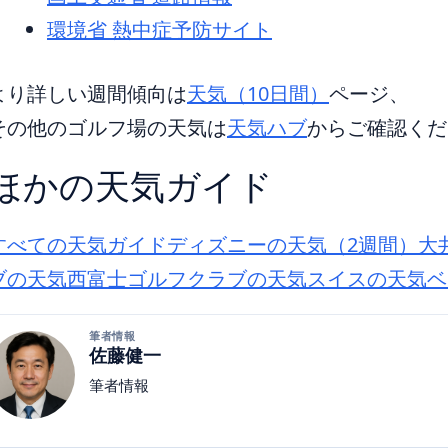
環境省 熱中症予防サイト
より詳しい週間傾向は
天気（10日間）
ページ、
その他のゴルフ場の天気は
天気ハブ
からご確認くだ
ほかの天気ガイド
すべての天気ガイド
ディズニーの天気（2週間）
大
ブの天気
西富士ゴルフクラブの天気
スイスの天気
ベ
筆者情報
佐藤健一
筆者情報