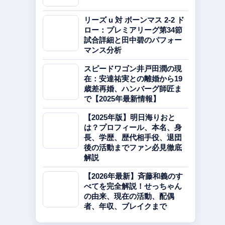
リーズ u 対 ボーンマス 2-2 ド
ロー：プレミアリーグ第34節
試合詳細と田中碧のパフォー
マンス分析
スピードワゴン井戸田潤の現
在：安達祐実との離婚から19
歳差再婚、ハンバーグ師匠ま
で【2025年最新情報】
【2025年版】明日海りおと
は？プロフィール、本名、身
長、学歴、歴代相手役、退団
後の活動までファン必見徹底
解説
【2026年最新】斉藤和義のす
べてを完全解説！せっちゃん
の由来、現在の活動、配偶
者、年収、ブレイクまで