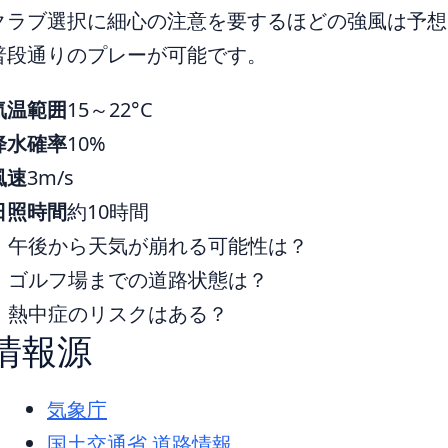
クラブ選択に細心の注意を要するほどの強風は予想
普段通りのプレーが可能です。
気温範囲
15～22°C
降水確率
10%
風速
3m/s
日照時間
約10時間
午後から天気が崩れる可能性は？
ゴルフ場までの道路状態は？
熱中症のリスクはある？
情報源
気象庁
国土交通省 道路情報