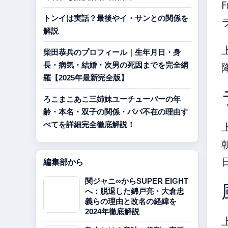
F
トンイは実話？最後やイ・サンとの関係を
解説
柴田恭兵のプロフィール｜生年月日・身
長・病気・結婚・次男の死因までを完全網
羅【2025年最新完全版】
ろこまこあこ三姉妹ユーチューバーの年
齢・本名・双子の関係・パパ不在の理由す
べてを詳細完全徹底解説！
編集部から
関ジャニ∞からSUPER EIGHT
へ：脱退した錦戸亮・大倉忠
義らの理由と改名の経緯を
2024年徹底解説