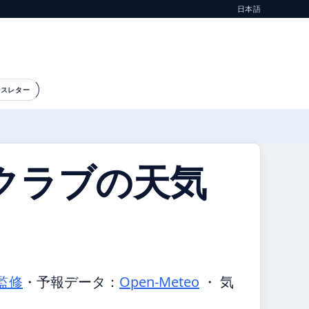
日本語
ースレター
クラブの天気
監修
・
予報データ：
Open-Meteo
・ 気