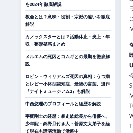
を2024年徹底解説
教会とは？意味・役割・宗派の違いを徹底
解説
カノックスターとは？活動休止・炎上・年

収・整形疑惑まとめ
メルエムの死因とコムギとの最期を徹底解
説
ロビン・ウィリアムズ死因の真相：うつ病
とレビー小体型認知症、最後の言葉、遺作
S
『ナイトミュージアム3』も解説
中西悠理のプロフィールと経歴を解説
T
宇梶剛士の経歴：暴走族総長から俳優へ、
少年院・錦野旦付き人・菅原文太弟子を経
T
て現在も講演活動で活躍中