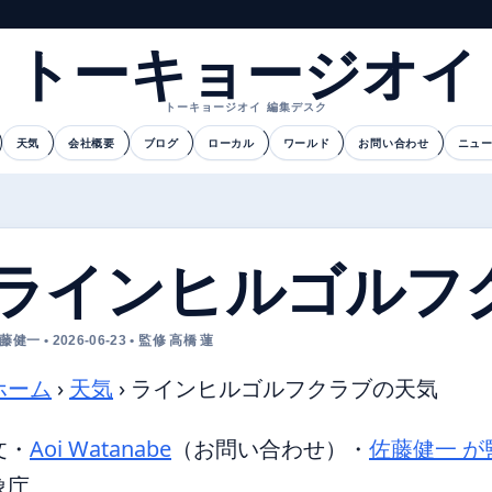
トーキョージオイ
トーキョージオイ 編集デスク
天気
会社概要
ブログ
ローカル
ワールド
お問い合わせ
ニュ
ラインヒルゴルフ
藤健一 • 2026-06-23 • 監修 高橋 蓮
ホーム
›
天気
›
ラインヒルゴルフクラブの天気
文・
Aoi Watanabe
（お問い合わせ）
・
佐藤健一 が
象庁