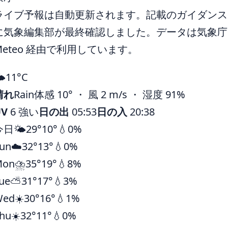
ライブ予報は自動更新されます。記載のガイダンスは 
に気象編集部が最終確認しました。データは気象庁ほ
Meteo 経由で利用しています。
️
11°
C
晴れ
Rain
体感 10° ・ 風 2 m/s ・ 湿度 91%
UV
6 強い
日の出
05:53
日の入
20:38
今日
🌤️
29°
10°
💧0%
un
☁️
32°
13°
💧0%
Mon
⛈️
35°
19°
💧8%
ue
⛅
31°
17°
💧3%
Wed
☀️
30°
16°
💧1%
hu
☀️
32°
11°
💧0%