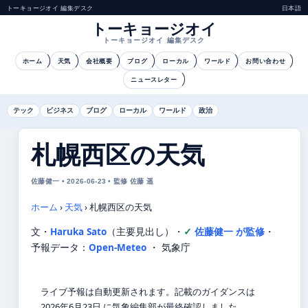
トーキョージオイ 編集デスク
日本語
トーキョージオイ
トーキョージオイ 編集デスク
ホーム
天気
会社概要
ブログ
ローカル
ワールド
お問い合わせ
ニュースレター
テック
ビジネス
ブログ
ローカル
ワールド
政治
札幌西区の天気
佐藤健一 • 2026-06-23 • 監修 佐藤 遥
ホーム
›
天気
›
札幌西区の天気
文・
Haruka Sato
（主要見出し）
・
佐藤健一 が監修
・
予報データ：
Open-Meteo
・ 気象庁
ライブ予報は自動更新されます。記載のガイダンスは
2026年6月23日 に気象編集部が最終確認しました。