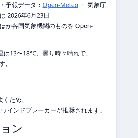
・
予報データ：
Open-Meteo
・ 気象庁
2026年6月23日
か各国気象機関のものを Open-
は13〜18°C、曇り時々晴れで、
です。
が吹くため、
はウインドブレーカーが推奨されます。
ション