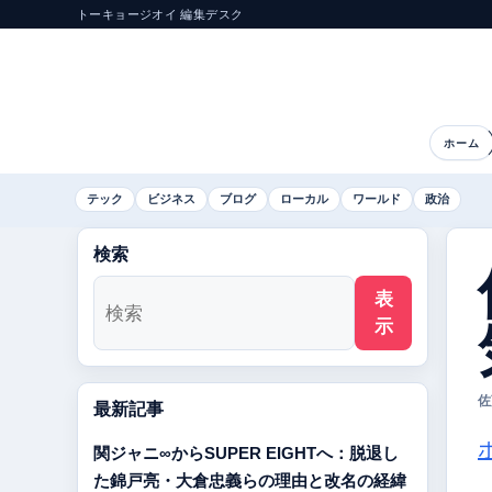
トーキョージオイ 編集デスク
ホーム
テック
ビジネス
ブログ
ローカル
ワールド
政治
検索
表
示
佐
最新記事
関ジャニ∞からSUPER EIGHTへ：脱退し
た錦戸亮・大倉忠義らの理由と改名の経緯