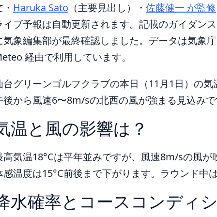
文・
Haruka Sato
（主要見出し）
・
佐藤健一 が監修
ライブ予報は自動更新されます。記載のガイダンスは 
に気象編集部が最終確認しました。データは気象庁ほ
Meteo 経由で利用しています。
仙台グリーンゴルフクラブの本日（11月1日）の気温
午後から風速6〜8m/sの北西の風が強まる見込み
気温と風の影響は？
最高気温18°Cは平年並みですが、風速8m/sの風
体感温度は15°C前後まで下がります。ラウンド中
降水確率とコースコンディ