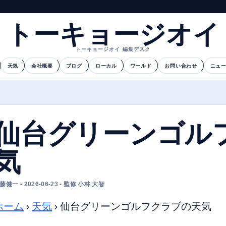
トーキョージオイ
トーキョージオイ 編集デスク
天気
会社概要
ブログ
ローカル
ワールド
お問い合わせ
ニュ
仙台グリーンゴル
気
藤健一 • 2026-06-23 • 監修 小林 大智
ホーム
›
天気
›
仙台グリーンゴルフクラブの天気