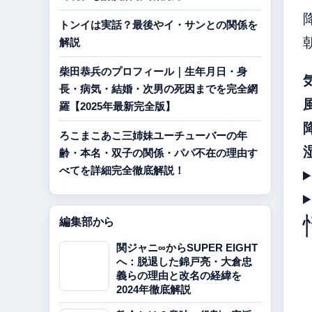
トンイは実話？最後やイ・サンとの関係を
解説
柴田恭兵のプロフィール｜生年月日・身
長・病気・結婚・次男の死因までを完全網
羅【2025年最新完全版】
ろこまこあこ三姉妹ユーチューバーの年
齢・本名・双子の関係・パパ不在の理由す
べてを詳細完全徹底解説！
編集部から
関ジャニ∞からSUPER EIGHT
へ：脱退した錦戸亮・大倉忠
義らの理由と改名の経緯を
2024年徹底解説