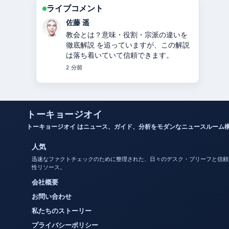
ライブコメント
伊藤 芽衣
カノックスターとは？活動休止・炎
上・年収・整形疑惑まとめ の背景説明
が助かります。ライブ更新を続けてく
ださい。
4 分前
トーキョージオイ
トーキョージオイ はニュース、ガイド、分析をモダンなニュースルーム
人気
迅速なファクトチェックのために整理された、日々のデスク・ブリーフと信頼
性リソース。
会社概要
お問い合わせ
私たちのストーリー