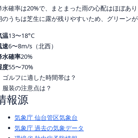
降水確率は20%で、まとまった雨の心配はほぼあ
朝のうちは芝生に露が残りやすいため、グリーンが
気温
13〜18°C
風速
6〜8m/s（北西）
降水確率
20%
湿度
55〜70%
ゴルフに適した時間帯は？
服装の注意点は？
情報源
気象庁 仙台管区気象台
気象庁 過去の気象データ