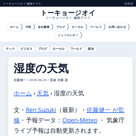
トーキョージオイ 編集デスク
日本語
トーキョージオイ
トーキョージオイ 編集デスク
ホーム
天気
会社概要
ブログ
ローカル
ワールド
お問い合わせ
ニュースレター
テック
ビジネス
ブログ
ローカル
ワールド
政治
湿度の天気
佐藤健一 • 2026-06-23 • 監修 佐藤 遥
ホーム
›
天気
›
湿度の天気
文・
Ren Suzuki
（最新）
・
佐藤健一 が監
修
・
予報データ：
Open-Meteo
・ 気象庁
ライブ予報は自動更新されます。