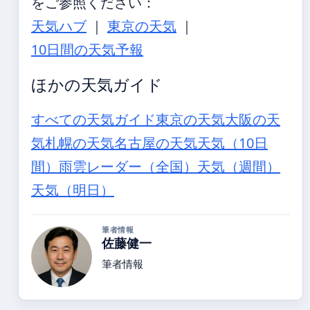
をご参照ください：
天気ハブ
｜
東京の天気
｜
10日間の天気予報
ほかの天気ガイド
すべての天気ガイド
東京の天気
大阪の天
気
札幌の天気
名古屋の天気
天気（10日
間）
雨雲レーダー（全国）
天気（週間）
天気（明日）
筆者情報
佐藤健一
筆者情報