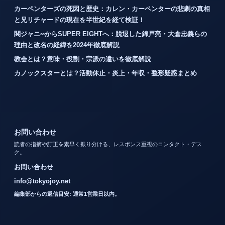
カーペンターズの死因と歴史：カレン・カーペンターの悲劇の真相
と兄リチャードの現在を半世紀を経て検証！
関ジャニ∞からSUPER EIGHTへ：脱退した錦戸亮・大倉忠義らの
理由と改名の経緯を2024年徹底解説
教会とは？意味・役割・宗派の違いを徹底解説
カノックスターとは？活動休止・炎上・年収・整形疑惑まとめ
お問い合わせ
読者の指摘や訂正を素早く振り分ける、レスポンス重視のコンタクト・デス
ク。
お問い合わせ
info@tokyojoy.net
編集部からの返信目安: 通常1営業日以内。