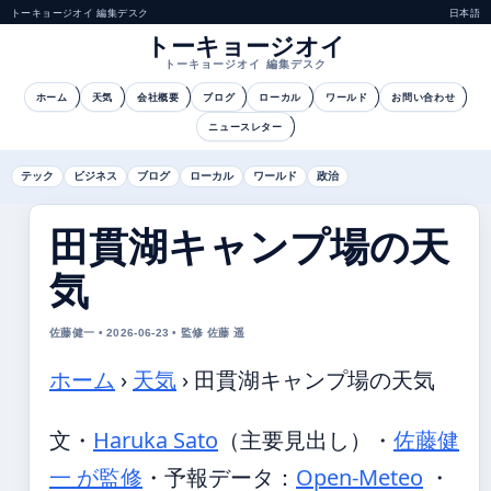
トーキョージオイ 編集デスク
日本語
トーキョージオイ
トーキョージオイ 編集デスク
ホーム
天気
会社概要
ブログ
ローカル
ワールド
お問い合わせ
ニュースレター
テック
ビジネス
ブログ
ローカル
ワールド
政治
田貫湖キャンプ場の天
気
佐藤健一 • 2026-06-23 • 監修 佐藤 遥
ホーム
›
天気
›
田貫湖キャンプ場の天気
文・
Haruka Sato
（主要見出し）
・
佐藤健
一 が監修
・
予報データ：
Open-Meteo
・