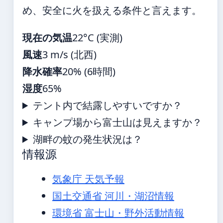
め、安全に火を扱える条件と言えます。
現在の気温
22°C (実測)
風速
3 m/s (北西)
降水確率
20% (6時間)
湿度
65%
テント内で結露しやすいですか？
キャンプ場から富士山は見えますか？
湖畔の蚊の発生状況は？
情報源
気象庁 天気予報
国土交通省 河川・湖沼情報
環境省 富士山・野外活動情報