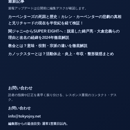
最新記事
速報アップデートは公開前に編集デスクが確認します。
カーペンターズの死因と歴史：カレン・カーペンターの悲劇の真相
と兄リチャードの現在を半世紀を経て検証！
関ジャニ∞からSUPER EIGHTへ：脱退した錦戸亮・大倉忠義らの
理由と改名の経緯を2024年徹底解説
教会とは？意味・役割・宗派の違いを徹底解説
カノックスターとは？活動休止・炎上・年収・整形疑惑まとめ
お問い合わせ
読者の指摘や訂正を素早く振り分ける、レスポンス重視のコンタクト・デス
ク。
お問い合わせ
info@tokyojoy.net
編集部からの返信目安: 通常1営業日以内。