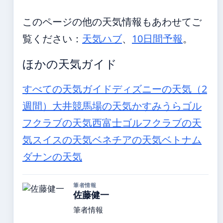
このページの他の天気情報もあわせてご
覧ください：
天気ハブ
、
10日間予報
。
ほかの天気ガイド
すべての天気ガイド
ディズニーの天気（2
週間）
大井競馬場の天気
かすみうらゴル
フクラブの天気
西富士ゴルフクラブの天
気
スイスの天気
ベネチアの天気
ベトナム
ダナンの天気
筆者情報
佐藤健一
筆者情報