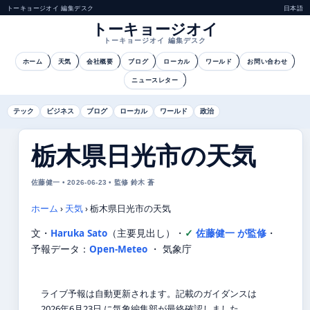
トーキョージオイ 編集デスク
日本語
トーキョージオイ
トーキョージオイ 編集デスク
ホーム
天気
会社概要
ブログ
ローカル
ワールド
お問い合わせ
ニュースレター
テック
ビジネス
ブログ
ローカル
ワールド
政治
栃木県日光市の天気
佐藤健一 • 2026-06-23 • 監修 鈴木 蒼
ホーム
›
天気
›
栃木県日光市の天気
文・
Haruka Sato
（主要見出し）
・
佐藤健一 が監修
・
予報データ：
Open-Meteo
・ 気象庁
ライブ予報は自動更新されます。記載のガイダンスは
2026年6月23日 に気象編集部が最終確認しました。