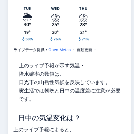
TUE
WED
THU
🌦️
⛈️
⛈️
30°
25°
28°
19°
20°
21°
💧58%
💧76%
💧71%
ライブデータ提供：
Open-Meteo
・ 自動更新 ・
上のライブ予報が示す気温・
降水確率の数値は、
日光市の山岳性気候を反映しています。
実生活では朝晩と日中の温度差に注意が必要
です。
日中の気温変化は？
上のライブ予報によると、