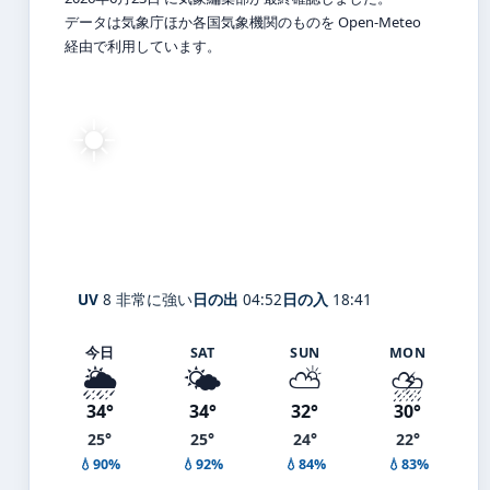
データは気象庁ほか各国気象機関のものを Open-Meteo
経由で利用しています。
☀️
29°
C
快晴
Tochigi
体感 34° ・ 風 3 m/s ・ 湿度 72%
UV
8 非常に強い
日の出
04:52
日の入
18:41
今日
SAT
SUN
MON
🌦️
🌤️
⛅
⛈️
34°
34°
32°
30°
25°
25°
24°
22°
💧90%
💧92%
💧84%
💧83%