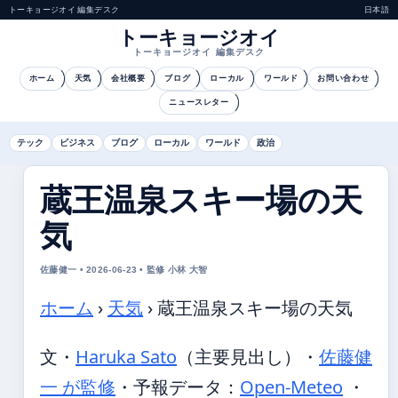
トーキョージオイ 編集デスク
日本語
トーキョージオイ
トーキョージオイ 編集デスク
ホーム
天気
会社概要
ブログ
ローカル
ワールド
お問い合わせ
ニュースレター
テック
ビジネス
ブログ
ローカル
ワールド
政治
蔵王温泉スキー場の天
気
佐藤健一 • 2026-06-23 • 監修 小林 大智
ホーム
›
天気
›
蔵王温泉スキー場の天気
文・
Haruka Sato
（主要見出し）
・
佐藤健
一 が監修
・
予報データ：
Open-Meteo
・